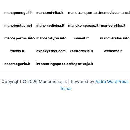
manopomegiai.lt
manotechnika.lt
manotransportas.lt
manovisuomene.l
manobustas.net
manomedicina.lt
manokompasas.lt
manoerotika.lt
manosportas.info
manostatyba.info
manoit.lt
manoverslas.info
tnews.lt
cvpavyzdys.com
kamtoreikia.lt
weboaze.lt
seosmegenis.lt
interestingspace.com
eksportuoju.lt
Copyright © 2026 Manomenas.lt | Powered by
Astra WordPress
Tema