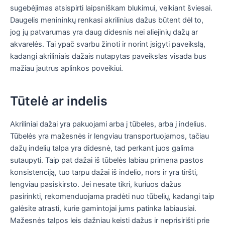
sugebėjimas atsispirti laipsniškam blukimui, veikiant šviesai.
Daugelis menininkų renkasi akrilinius dažus būtent dėl to,
jog jų patvarumas yra daug didesnis nei aliejinių dažų ar
akvarelės. Tai ypač svarbu žinoti ir norint įsigyti paveikslą,
kadangi akriliniais dažais nutapytas paveikslas visada bus
mažiau jautrus aplinkos poveikiui.
Tūtelė ar indelis
Akriliniai dažai yra pakuojami arba į tūbeles, arba į indelius.
Tūbelės yra mažesnės ir lengviau transportuojamos, tačiau
dažų indelių talpa yra didesnė, tad perkant juos galima
sutaupyti. Taip pat dažai iš tūbelės labiau primena pastos
konsistenciją, tuo tarpu dažai iš indelio, nors ir yra tiršti,
lengviau pasiskirsto. Jei nesate tikri, kuriuos dažus
pasirinkti, rekomenduojama pradėti nuo tūbelių, kadangi taip
galėsite atrasti, kurie gamintojai jums patinka labiausiai.
Mažesnės talpos leis dažniau keisti dažus ir neprisirišti prie