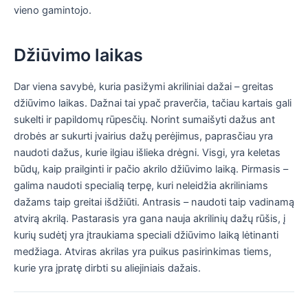
vieno gamintojo.
Džiūvimo laikas
Dar viena savybė, kuria pasižymi akriliniai dažai – greitas
džiūvimo laikas. Dažnai tai ypač praverčia, tačiau kartais gali
sukelti ir papildomų rūpesčių. Norint sumaišyti dažus ant
drobės ar sukurti įvairius dažų perėjimus, paprasčiau yra
naudoti dažus, kurie ilgiau išlieka drėgni. Visgi, yra keletas
būdų, kaip prailginti ir pačio akrilo džiūvimo laiką. Pirmasis –
galima naudoti specialią terpę, kuri neleidžia akriliniams
dažams taip greitai išdžiūti. Antrasis – naudoti taip vadinamą
atvirą akrilą. Pastarasis yra gana nauja akrilinių dažų rūšis, į
kurių sudėtį yra įtraukiama speciali džiūvimo laiką lėtinanti
medžiaga. Atviras akrilas yra puikus pasirinkimas tiems,
kurie yra įpratę dirbti su aliejiniais dažais.