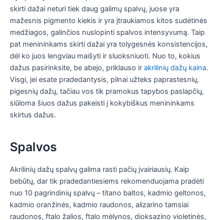
skirti dažai neturi tiek daug galimų spalvų, juose yra
mažesnis pigmento kiekis ir yra įtraukiamos kitos sudėtinės
medžiagos, galinčios nuslopinti spalvos intensyvumą. Taip
pat menininkams skirti dažai yra tolygesnės konsistencijos,
dėl ko juos lengviau maišyti ir sluoksniuoti. Nuo to, kokius
dažus pasirinksite, be abejo, priklauso ir
akrilinių dažų kaina
.
Visgi, jei esate pradedantysis, pilnai užteks paprastesnių,
pigesnių dažų, tačiau vos tik pramokus tapybos paslapčių,
siūloma šiuos dažus pakeisti į kokybiškus menininkams
skirtus dažus.
Spalvos
Akrilinių dažų spalvų galima rasti pačių įvairiausių. Kaip
bebūtų, dar tik pradedantiesiems rekomenduojama pradėti
nuo 10 pagrindinių spalvų – titano baltos, kadmio geltonos,
kadmio oranžinės, kadmio raudonos, alizarino tamsiai
raudonos, ftalo žalios, ftalo mėlynos, dioksazino violetinės,