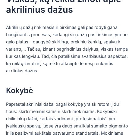
akrilinius dažus
Akrilinių dažų rinkimasis ir pirkimas gali pasirodyti gana
bauginantis procesas, kadangi šių dažų pasirinkimas yra be
galo platus – daugybė skirtingų prekinių ženklų, spalvų ir
variantų… Tačiau, žinant pagrindinius dalykus, viskas tampa
kur kas lengviau. Tad, čia pateiksime svarbiausius aspektus,
ką reiktų žinoti ir į ką reiktų atkreipti dėmesį renkantis
akrilinius dažus.
Kokybė
Paprastai akriliniai dažai pagal kokybę yra skirstomi į du
tipus: skirti menininkams ir skirti mokiniams. Kokybiški
dailininkų dažai, kartais vadinami „profesionaliais“, yra
įvairiausių spalvų, juose yra daug smulkiai sumalto pigmento
ir jie pasižymi aukštais patvarumo standartais. Mokiniams