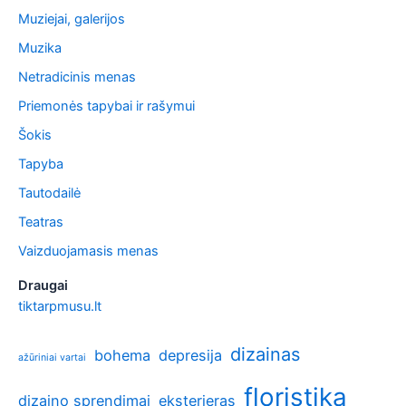
Muziejai, galerijos
Muzika
Netradicinis menas
Priemonės tapybai ir rašymui
Šokis
Tapyba
Tautodailė
Teatras
Vaizduojamasis menas
Draugai
tiktarpmusu.lt
dizainas
bohema
depresija
ažūriniai vartai
floristika
dizaino sprendimai
eksterjeras