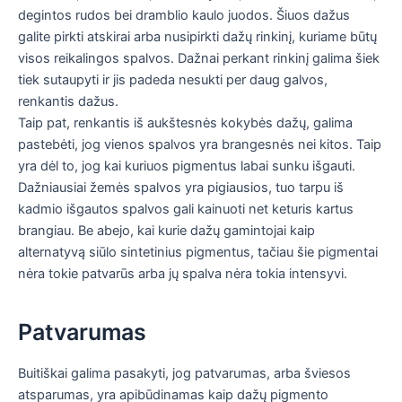
degintos rudos bei dramblio kaulo juodos. Šiuos dažus
galite pirkti atskirai arba nusipirkti dažų rinkinį, kuriame būtų
visos reikalingos spalvos. Dažnai perkant rinkinį galima šiek
tiek sutaupyti ir jis padeda nesukti per daug galvos,
renkantis dažus.
Taip pat, renkantis iš aukštesnės kokybės dažų, galima
pastebėti, jog vienos spalvos yra brangesnės nei kitos. Taip
yra dėl to, jog kai kuriuos pigmentus labai sunku išgauti.
Dažniausiai žemės spalvos yra pigiausios, tuo tarpu iš
kadmio išgautos spalvos gali kainuoti net keturis kartus
brangiau. Be abejo, kai kurie dažų gamintojai kaip
alternatyvą siūlo sintetinius pigmentus, tačiau šie pigmentai
nėra tokie patvarūs arba jų spalva nėra tokia intensyvi.
Patvarumas
Buitiškai galima pasakyti, jog patvarumas, arba šviesos
atsparumas, yra apibūdinamas kaip dažų pigmento