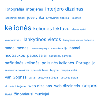
interjero dizainas
Fotografija
interjeras
juvelyrika
išskirtiniai žiedai
juvelyriniai dirbiniai
kasetės
kelionės
kelionės lėktuvu
kiemo vartai
lankytinos vietos
kompozitorius
lankytinos vietos Tailande
mada
menas
namai
menininkų akys
meno terapija
nuotraukos
papuošalai
papuošalų gamyba
pažintinės kelionės
poilsinės kelionės
Portugalija
sausa oda po akimis
spausdintuvai
tapyba
terapija sielai
Van Goghas
vartai
vestuviniai žiedai
virtuvės baldai
čerpės
web dizainas
web dizaineris
virtuvės interjeras
žinomiausi muziejai
žiedai