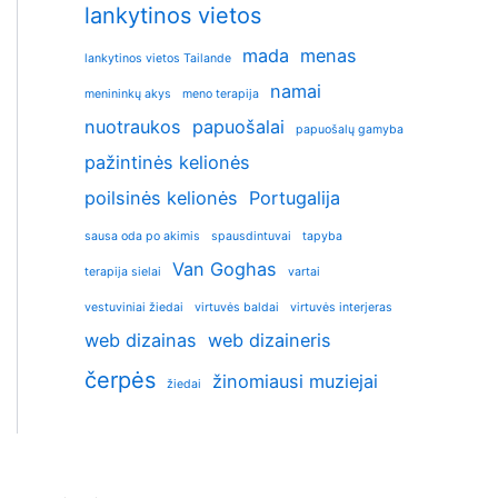
lankytinos vietos
mada
menas
lankytinos vietos Tailande
namai
menininkų akys
meno terapija
nuotraukos
papuošalai
papuošalų gamyba
pažintinės kelionės
poilsinės kelionės
Portugalija
sausa oda po akimis
spausdintuvai
tapyba
Van Goghas
terapija sielai
vartai
vestuviniai žiedai
virtuvės baldai
virtuvės interjeras
web dizainas
web dizaineris
čerpės
žinomiausi muziejai
žiedai