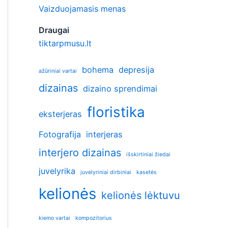
Vaizduojamasis menas
Draugai
tiktarpmusu.lt
bohema
depresija
ažūriniai vartai
dizainas
dizaino sprendimai
floristika
eksterjeras
Fotografija
interjeras
interjero dizainas
išskirtiniai žiedai
juvelyrika
juvelyriniai dirbiniai
kasetės
kelionės
kelionės lėktuvu
kiemo vartai
kompozitorius