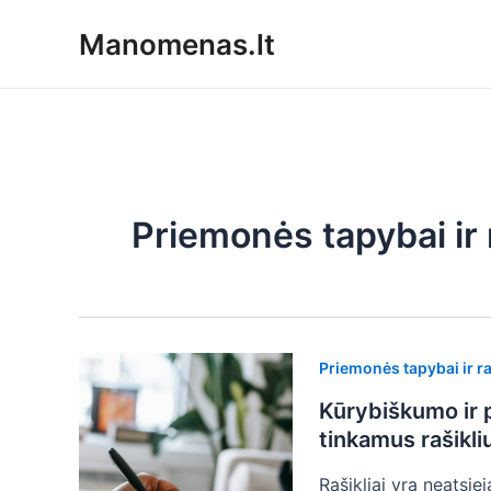
Pereiti
Manomenas.lt
prie
turinio
Priemonės tapybai ir
Priemonės tapybai ir r
Kūrybiškumo ir p
tinkamus rašikli
Rašikliai yra neatsi