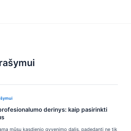
 rašymui
ašymui
rofesionalumo derinys: kaip pasirinkti
us
ejama mūsų kasdienio gyvenimo dalis, padedanti ne tik