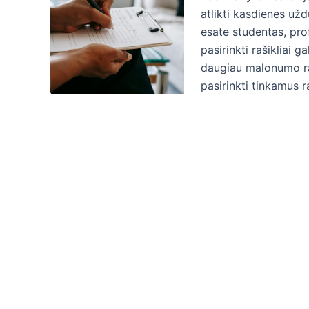
atlikti kasdienes užd
esate studentas, pro
pasirinkti rašikliai g
daugiau malonumo raš
pasirinkti tinkamus ra