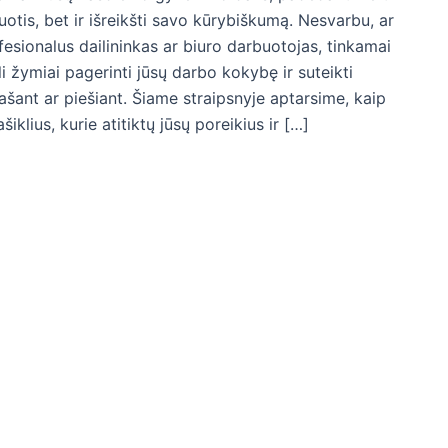
uotis, bet ir išreikšti savo kūrybiškumą. Nesvarbu, ar
fesionalus dailininkas ar biuro darbuotojas, tinkamai
ali žymiai pagerinti jūsų darbo kokybę ir suteikti
ant ar piešiant. Šiame straipsnyje aptarsime, kaip
šiklius, kurie atitiktų jūsų poreikius ir […]