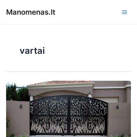
Pereiti
Manomenas.lt
prie
Main
turinio
Men
vartai