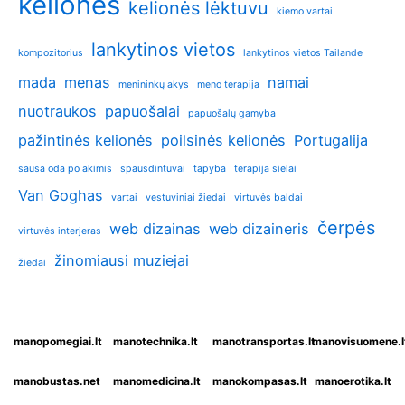
kelionės
kelionės lėktuvu
kiemo vartai
lankytinos vietos
kompozitorius
lankytinos vietos Tailande
mada
menas
namai
menininkų akys
meno terapija
nuotraukos
papuošalai
papuošalų gamyba
pažintinės kelionės
poilsinės kelionės
Portugalija
sausa oda po akimis
spausdintuvai
tapyba
terapija sielai
Van Goghas
vartai
vestuviniai žiedai
virtuvės baldai
čerpės
web dizainas
web dizaineris
virtuvės interjeras
žinomiausi muziejai
žiedai
manopomegiai.lt
manotechnika.lt
manotransportas.lt
manovisuomene.l
manobustas.net
manomedicina.lt
manokompasas.lt
manoerotika.lt