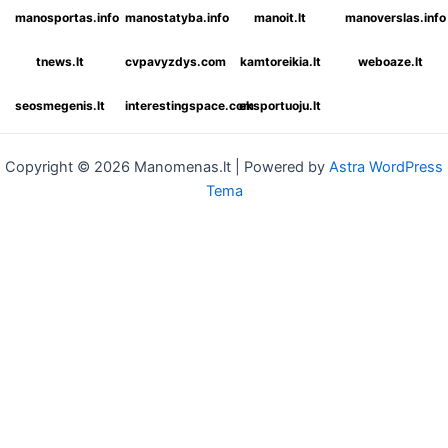
manosportas.info
manostatyba.info
manoit.lt
manoverslas.info
tnews.lt
cvpavyzdys.com
kamtoreikia.lt
weboaze.lt
seosmegenis.lt
interestingspace.com
eksportuoju.lt
Copyright © 2026 Manomenas.lt | Powered by
Astra WordPress
Tema