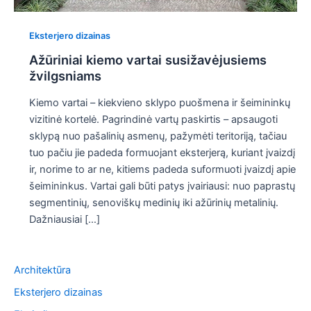
Eksterjero dizainas
Ažūriniai kiemo vartai susižavėjusiems
žvilgsniams
Kiemo vartai – kiekvieno sklypo puošmena ir šeimininkų
vizitinė kortelė. Pagrindinė vartų paskirtis – apsaugoti
sklypą nuo pašalinių asmenų, pažymėti teritoriją, tačiau
tuo pačiu jie padeda formuojant eksterjerą, kuriant įvaizdį
ir, norime to ar ne, kitiems padeda suformuoti įvaizdį apie
šeimininkus. Vartai gali būti patys įvairiausi: nuo paprastų
segmentinių, senoviškų medinių iki ažūrinių metalinių.
Dažniausiai […]
Architektūra
Eksterjero dizainas