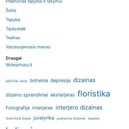
Priemonės tapybai ir rašymui
Šokis
Tapyba
Tautodailė
Teatras
Vaizduojamasis menas
Draugai
tiktarpmusu.lt
dizainas
bohema
depresija
ažūriniai vartai
floristika
dizaino sprendimai
eksterjeras
interjero dizainas
Fotografija
interjeras
juvelyrika
išskirtiniai žiedai
juvelyriniai dirbiniai
kasetės