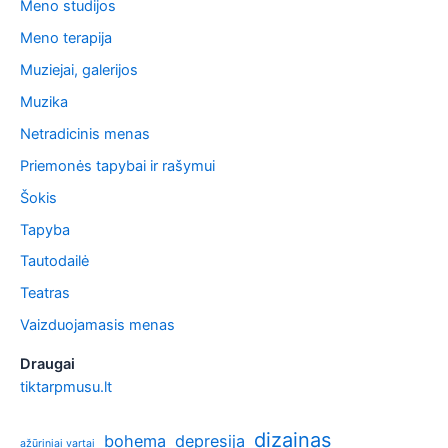
Meno studijos
Meno terapija
Muziejai, galerijos
Muzika
Netradicinis menas
Priemonės tapybai ir rašymui
Šokis
Tapyba
Tautodailė
Teatras
Vaizduojamasis menas
Draugai
tiktarpmusu.lt
dizainas
bohema
depresija
ažūriniai vartai