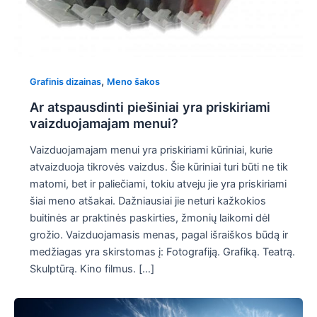
,
Grafinis dizainas
Meno šakos
Ar atspausdinti piešiniai yra priskiriami
vaizduojamajam menui?
Vaizduojamajam menui yra priskiriami kūriniai, kurie
atvaizduoja tikrovės vaizdus. Šie kūriniai turi būti ne tik
matomi, bet ir paliečiami, tokiu atveju jie yra priskiriami
šiai meno atšakai. Dažniausiai jie neturi kažkokios
buitinės ar praktinės paskirties, žmonių laikomi dėl
grožio. Vaizduojamasis menas, pagal išraiškos būdą ir
medžiagas yra skirstomas į: Fotografiją. Grafiką. Teatrą.
Skulptūrą. Kino filmus. […]