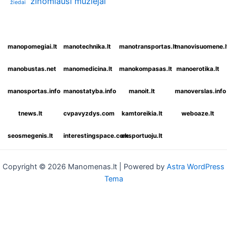
žinomiausi muziejai
žiedai
manopomegiai.lt
manotechnika.lt
manotransportas.lt
manovisuomene.l
manobustas.net
manomedicina.lt
manokompasas.lt
manoerotika.lt
manosportas.info
manostatyba.info
manoit.lt
manoverslas.info
tnews.lt
cvpavyzdys.com
kamtoreikia.lt
weboaze.lt
seosmegenis.lt
interestingspace.com
eksportuoju.lt
Copyright © 2026 Manomenas.lt | Powered by
Astra WordPress
Tema