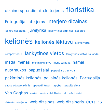
floristika
dizaino sprendimai
eksterjeras
interjero dizainas
Fotografija
interjeras
juvelyrika
išskirtiniai žiedai
juvelyriniai dirbiniai
kasetės
kelionės
kelionės lėktuvu
kiemo vartai
lankytinos vietos
kompozitorius
lankytinos vietos Tailande
mada
menas
namai
menininkų akys
meno terapija
nuotraukos
papuošalai
papuošalų gamyba
pažintinės kelionės
poilsinės kelionės
Portugalija
sausa oda po akimis
spausdintuvai
tapyba
terapija sielai
Van Goghas
vartai
vestuviniai žiedai
virtuvės baldai
čerpės
web dizainas
web dizaineris
virtuvės interjeras