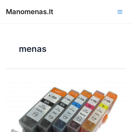
Pereiti
Manomenas.lt
prie
Main
turinio
Men
menas