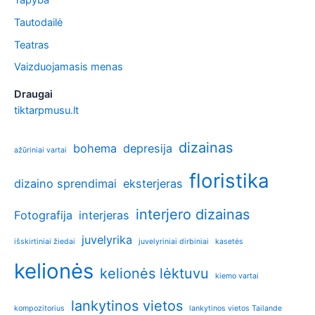
Tautodailė
Teatras
Vaizduojamasis menas
Draugai
tiktarpmusu.lt
dizainas
bohema
depresija
ažūriniai vartai
floristika
dizaino sprendimai
eksterjeras
interjero dizainas
Fotografija
interjeras
juvelyrika
išskirtiniai žiedai
juvelyriniai dirbiniai
kasetės
kelionės
kelionės lėktuvu
kiemo vartai
lankytinos vietos
kompozitorius
lankytinos vietos Tailande