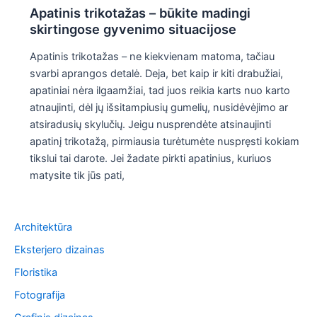
Apatinis trikotažas – būkite madingi
skirtingose gyvenimo situacijose
Apatinis trikotažas – ne kiekvienam matoma, tačiau
svarbi aprangos detalė. Deja, bet kaip ir kiti drabužiai,
apatiniai nėra ilgaamžiai, tad juos reikia karts nuo karto
atnaujinti, dėl jų išsitampiusių gumelių, nusidėvėjimo ar
atsiradusių skylučių. Jeigu nusprendėte atsinaujinti
apatinį trikotažą, pirmiausia turėtumėte nuspręsti kokiam
tikslui tai darote. Jei žadate pirkti apatinius, kuriuos
matysite tik jūs pati,
Architektūra
Eksterjero dizainas
Floristika
Fotografija