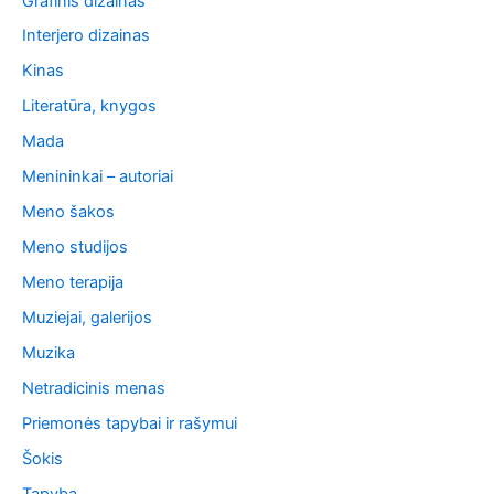
Grafinis dizainas
Interjero dizainas
Kinas
Literatūra, knygos
Mada
Menininkai – autoriai
Meno šakos
Meno studijos
Meno terapija
Muziejai, galerijos
Muzika
Netradicinis menas
Priemonės tapybai ir rašymui
Šokis
Tapyba