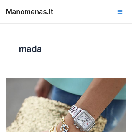
Pereiti
Manomenas.lt
prie
Main
turinio
Men
mada