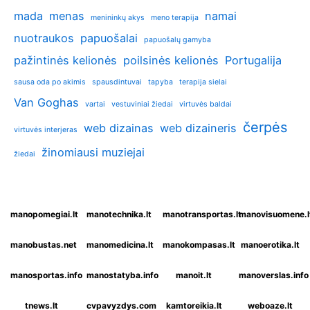
mada
menas
namai
menininkų akys
meno terapija
nuotraukos
papuošalai
papuošalų gamyba
pažintinės kelionės
poilsinės kelionės
Portugalija
sausa oda po akimis
spausdintuvai
tapyba
terapija sielai
Van Goghas
vartai
vestuviniai žiedai
virtuvės baldai
čerpės
web dizainas
web dizaineris
virtuvės interjeras
žinomiausi muziejai
žiedai
manopomegiai.lt
manotechnika.lt
manotransportas.lt
manovisuomene.l
manobustas.net
manomedicina.lt
manokompasas.lt
manoerotika.lt
manosportas.info
manostatyba.info
manoit.lt
manoverslas.info
tnews.lt
cvpavyzdys.com
kamtoreikia.lt
weboaze.lt