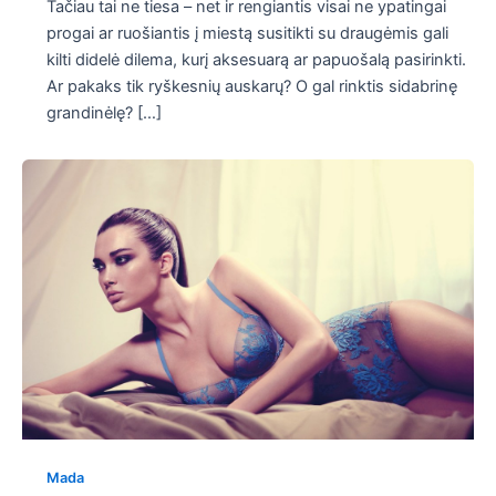
Tačiau tai ne tiesa – net ir rengiantis visai ne ypatingai
progai ar ruošiantis į miestą susitikti su draugėmis gali
kilti didelė dilema, kurį aksesuarą ar papuošalą pasirinkti.
Ar pakaks tik ryškesnių auskarų? O gal rinktis sidabrinę
grandinėlę? […]
Mada