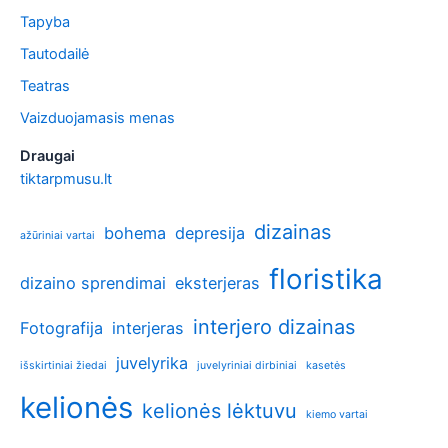
Tapyba
Tautodailė
Teatras
Vaizduojamasis menas
Draugai
tiktarpmusu.lt
dizainas
bohema
depresija
ažūriniai vartai
floristika
dizaino sprendimai
eksterjeras
interjero dizainas
Fotografija
interjeras
juvelyrika
išskirtiniai žiedai
juvelyriniai dirbiniai
kasetės
kelionės
kelionės lėktuvu
kiemo vartai