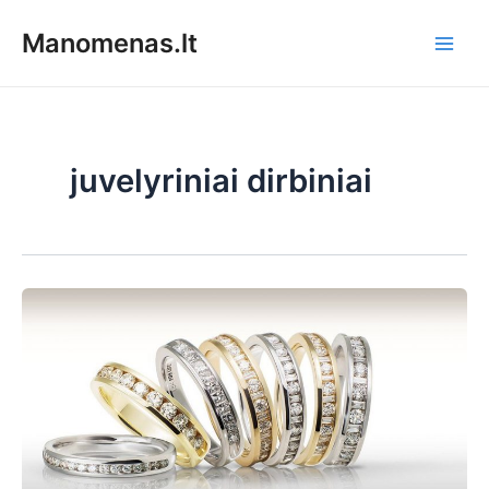
Pereiti
Manomenas.lt
prie
Main
turinio
Men
juvelyriniai dirbiniai