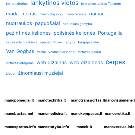
lankytinos vietos
kompozitorius
lankytinos vietos Tailande
mada
menas
namai
menininkų akys
meno terapija
nuotraukos
papuošalai
papuošalų gamyba
pažintinės kelionės
poilsinės kelionės
Portugalija
sausa oda po akimis
spausdintuvai
tapyba
terapija sielai
Van Goghas
vartai
vestuviniai žiedai
virtuvės baldai
čerpės
web dizainas
web dizaineris
virtuvės interjeras
žinomiausi muziejai
žiedai
manopomegiai.lt
manotechnika.lt
manotransportas.lt
manovisuomene.l
manobustas.net
manomedicina.lt
manokompasas.lt
manoerotika.lt
manosportas.info
manostatyba.info
manoit.lt
manoverslas.info