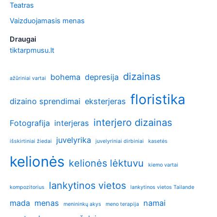
Teatras
Vaizduojamasis menas
Draugai
tiktarpmusu.lt
dizainas
bohema
depresija
ažūriniai vartai
floristika
dizaino sprendimai
eksterjeras
interjero dizainas
Fotografija
interjeras
juvelyrika
išskirtiniai žiedai
juvelyriniai dirbiniai
kasetės
kelionės
kelionės lėktuvu
kiemo vartai
lankytinos vietos
kompozitorius
lankytinos vietos Tailande
mada
menas
namai
menininkų akys
meno terapija