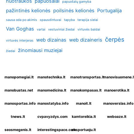
nuotraukos
papuošalai
papuošalų gamyba
pažintinės kelionės
poilsinės kelionės
Portugalija
sausa oda po akimis
spausdintuvai
tapyba
terapija sielai
Van Goghas
vartai
vestuviniai žiedai
virtuvės baldai
čerpės
web dizainas
web dizaineris
virtuvės interjeras
žinomiausi muziejai
žiedai
manopomegiai.lt
manotechnika.lt
manotransportas.lt
manovisuomene.l
manobustas.net
manomedicina.lt
manokompasas.lt
manoerotika.lt
manosportas.info
manostatyba.info
manoit.lt
manoverslas.info
tnews.lt
cvpavyzdys.com
kamtoreikia.lt
weboaze.lt
seosmegenis.lt
interestingspace.com
eksportuoju.lt