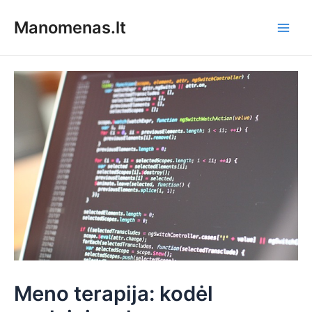
Pereiti
Manomenas.lt
prie
Main
turinio
Men
Meno terapija: kodėl