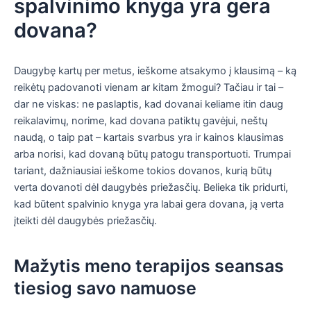
spalvinimo knyga yra gera
dovana?
Daugybę kartų per metus, ieškome atsakymo į klausimą – ką
reikėtų padovanoti vienam ar kitam žmogui? Tačiau ir tai –
dar ne viskas: ne paslaptis, kad dovanai keliame itin daug
reikalavimų, norime, kad dovana patiktų gavėjui, neštų
naudą, o taip pat – kartais svarbus yra ir kainos klausimas
arba norisi, kad dovaną būtų patogu transportuoti. Trumpai
tariant, dažniausiai ieškome tokios dovanos, kurią būtų
verta dovanoti dėl daugybės priežasčių. Belieka tik pridurti,
kad būtent spalvinio knyga yra labai gera dovana, ją verta
įteikti dėl daugybės priežasčių.
Mažytis meno terapijos seansas
tiesiog savo namuose