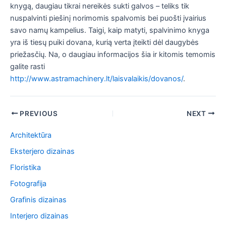
knygą, daugiau tikrai nereikės sukti galvos – teliks tik
nuspalvinti piešinį norimomis spalvomis bei puošti įvairius
savo namų kampelius. Taigi, kaip matyti, spalvinimo knyga
yra iš tiesų puiki dovana, kurią verta įteikti dėl daugybės
priežasčių. Na, o daugiau informacijos šia ir kitomis temomis
galite rasti
http://www.astramachinery.lt/laisvalaikis/dovanos/
.
Post
PREVIOUS
NEXT
navigation
Architektūra
Eksterjero dizainas
Floristika
Fotografija
Grafinis dizainas
Interjero dizainas