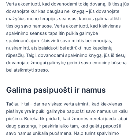
Verta akcentuoti, kad dovanodami tokią dovaną, iš tiesų jūs
dovanojate kur kas daugiau nei knygą – jūs dovanojate
mažyčius meno terapijos seansus, kuriuos galima atlikti
tiesiog savo namuose. Verta akcentuoti, kad kiekvienas
spalvinimo seansas taps itin puikia galimybe
spalvinančiajam išlaisvinti savo mintis bei emocijas,
nusiraminti, atsipalaiduoti bei atitrūkti nuo kasdienių
rūpesčių. Taigi, dovanodami spalvinimo knygą, jūs iš tiesų
dovanojate žmogui galimybę gerinti savo emocinę būseną
bei atsikratyti streso.
Galima pasipuošti ir namus
Tačiau ir tai – dar ne viskas: verta atminti, kad kiekvienas
piešinys yra ir puiki galimybė papuošti savo namus unikaliu
piešiniu. Belieka tik pridurti, kad žmonės neretai įdeda labai
daug pastangų ir paskiria laiko tam, kad galėtų papuošti
savo namus unikalia puošmena. Na,o turint spalvinimo