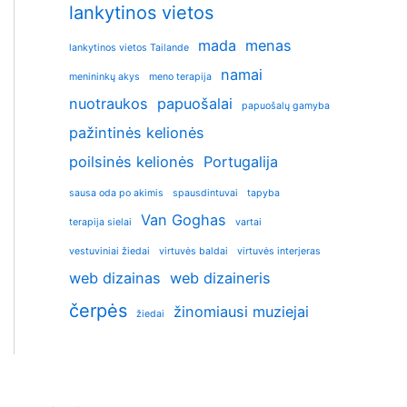
lankytinos vietos
mada
menas
lankytinos vietos Tailande
namai
menininkų akys
meno terapija
nuotraukos
papuošalai
papuošalų gamyba
pažintinės kelionės
poilsinės kelionės
Portugalija
sausa oda po akimis
spausdintuvai
tapyba
Van Goghas
terapija sielai
vartai
vestuviniai žiedai
virtuvės baldai
virtuvės interjeras
web dizainas
web dizaineris
čerpės
žinomiausi muziejai
žiedai