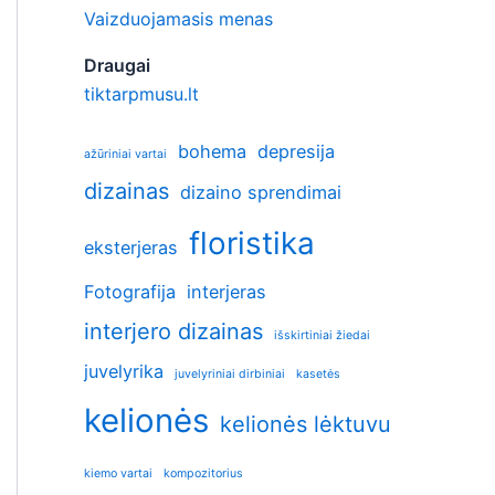
Vaizduojamasis menas
Draugai
tiktarpmusu.lt
bohema
depresija
ažūriniai vartai
dizainas
dizaino sprendimai
floristika
eksterjeras
Fotografija
interjeras
interjero dizainas
išskirtiniai žiedai
juvelyrika
juvelyriniai dirbiniai
kasetės
kelionės
kelionės lėktuvu
kiemo vartai
kompozitorius