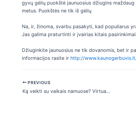
gyvų gėlių puokštė jaunuosius džiugins maždaug kel
metus. Puokštės ne tik iš gėlių
Na, ir, žinoma, svarbu pasakyti, kad populiarus yra
Jas galima praturtinti ir įvairias kitais pasirinkimai
Džiuginkite jaunuosius ne tik dovanomis, bet ir 
informacijos rasite ir
http://www.kaunogerbuvis.lt
Post
PREVIOUS
navigation
Ką veikti su vaikais namuose? Virtualios parodos į pagalbą!