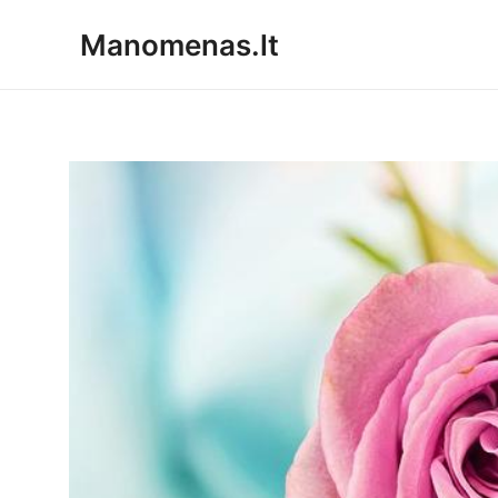
Pereiti
Manomenas.lt
prie
turinio