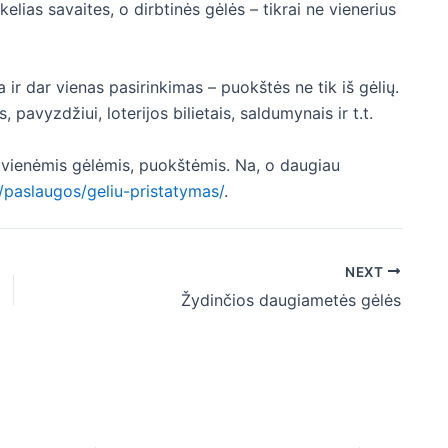
ias savaites, o dirbtinės gėlės – tikrai ne vienerius
 ir dar vienas pasirinkimas – puokštės ne tik iš gėlių.
s, pavyzdžiui, loterijos bilietais, saldumynais ir t.t.
pavienėmis gėlėmis, puokštėmis. Na, o daugiau
/paslaugos/geliu-pristatymas/
.
NEXT
Žydinčios daugiametės gėlės