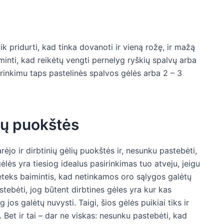
tik pridurti, kad tinka dovanoti ir vieną rožę, ir mažą
iminti, kad reikėtų vengti pernelyg ryškių spalvų arba
rinkimu taps pastelinės spalvos gėlės arba 2 – 3
lių puokštės
jo ir dirbtinių gėlių puokštės ir, nesunku pastebėti,
ėlės yra tiesiog idealus pasirinkimas tuo atveju, jeigu
neteks baimintis, kad netinkamos oro sąlygos galėtų
stebėti, jog būtent dirbtines gėles yra kur kas
 jos galėtų nuvysti. Taigi, šios gėlės puikiai tiks ir
. Bet ir tai – dar ne viskas: nesunku pastebėti, kad