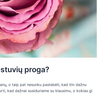
estuvių proga?
nų, o taip pat nesunku pastebėti, kad itin dažnu
urti, kad dažnai susiduriame su klausimu, o kokias gi