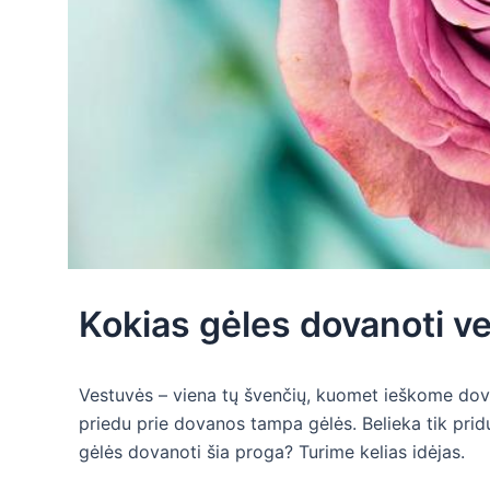
Kokias gėles dovanoti v
Vestuvės – viena tų švenčių, kuomet ieškome dova
priedu prie dovanos tampa gėlės. Belieka tik prid
gėlės dovanoti šia proga? Turime kelias idėjas.