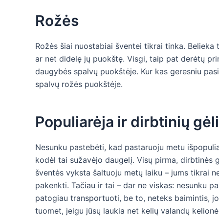
Rožės
Rožės šiai nuostabiai šventei tikrai tinka. Belieka 
ar net didelę jų puokštę. Visgi, taip pat derėtų pr
daugybės spalvų puokštėje. Kur kas geresniu pasi
spalvų rožės puokštėje.
Populiarėja ir dirbtinių gė
Nesunku pastebėti, kad pastaruoju metu išpopuliarė
kodėl tai sužavėjo daugelį. Visų pirma, dirbtinės g
šventės vyksta šaltuoju metų laiku – jums tikrai 
pakenkti. Tačiau ir tai – dar ne viskas: nesunku pa
patogiau transportuoti, be to, neteks baimintis, jog
tuomet, jeigu jūsų laukia net kelių valandų kelionė