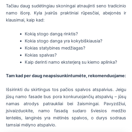
Tačiau daug sudėtingiau skoningai atnaujinti seno tradicinio
namo išorę. Kyla įvairūs praktiniai rūpesčiai, abejonės ir
klausimai, kaip kad:
Kokią stogo dangą rinktis?
Kokia stogo danga yra kokybiškiausia?
Kokias statybines medžiagas?
Kokias spalvas?
Kaip derinti namo eksterjerą su kiemo aplinka?
Tam kad per daug neapsisunkintumėte, rekomenduojame:
Išsirinkti du skirtingus tos pačios spalvos atspalvius. Jeigu
jūsų namo fasade bus pora konkuruojančių atspalvių – jūsų
namas atrodys patraukliai bei žaismingai. Pavyzdžiui,
įsivaizduokite, namo fasadą sudaro šviesios medžio
lentelės, langinės yra mėtinės spalvos, o durys sodraus
tamsiai mėlyno atspalvio.