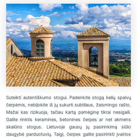
Suteikti autentiškumo stogui. Padenkite stogą kelių spalvų
čerpėmis, nebijokite iš jų sukurti subtilaus, žaismingo rašto.
Mažai kas rizikuoja, tačiau kartą pamėginę tikrai nesigaili.
Galite rinktis keramines, betonines čerpes ar net akmens
skalūno stogus. Lietuvoje gausų jų pasirinkimą siūlo
daugybė parduotuvių. Taigi, čerpes galite pasirinkti įvairios