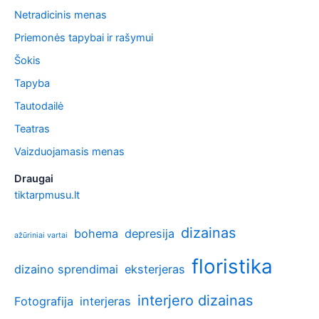
Netradicinis menas
Priemonės tapybai ir rašymui
Šokis
Tapyba
Tautodailė
Teatras
Vaizduojamasis menas
Draugai
tiktarpmusu.lt
dizainas
bohema
depresija
ažūriniai vartai
floristika
dizaino sprendimai
eksterjeras
interjero dizainas
Fotografija
interjeras