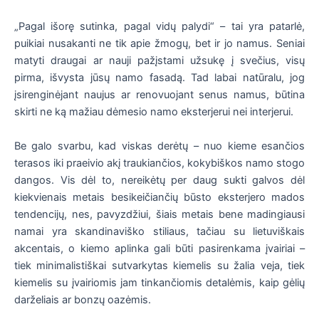
„Pagal išorę sutinka, pagal vidų palydi“ – tai yra patarlė,
puikiai nusakanti ne tik apie žmogų, bet ir jo namus. Seniai
matyti draugai ar nauji pažįstami užsukę į svečius, visų
pirma, išvysta jūsų namo fasadą. Tad labai natūralu, jog
įsirenginėjant naujus ar renovuojant senus namus, būtina
skirti ne ką mažiau dėmesio namo eksterjerui nei interjerui.
Be galo svarbu, kad viskas derėtų – nuo kieme esančios
terasos iki praeivio akį traukiančios, kokybiškos namo stogo
dangos. Vis dėl to, nereikėtų per daug sukti galvos dėl
kiekvienais metais besikeičiančių būsto eksterjero mados
tendencijų, nes, pavyzdžiui, šiais metais bene madingiausi
namai yra skandinaviško stiliaus, tačiau su lietuviškais
akcentais, o kiemo aplinka gali būti pasirenkama įvairiai –
tiek minimalistiškai sutvarkytas kiemelis su žalia veja, tiek
kiemelis su įvairiomis jam tinkančiomis detalėmis, kaip gėlių
darželiais ar bonzų oazėmis.