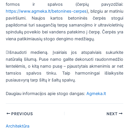
formos ir spalvos (čerpių pavyzdžiai:
https://www.agmeka.lt/betonines-cerpes
), blizgiu ar matiniu
paviršiumi. Naujos kartos betoninės čerpės stogui
papildomai turi saugančią terpę samanojimo ir ultravioletinių
spindulių poveikio bei vandens patekimo į čerpę. Čerpės yra
viena patikimiausių stogo dengimo medžiagų.
Išnaudoti medieną. Įvairiais jos atspalviais sukurkite
natūralią šilumą. Puse namo galite dekoruoti raudonmedžio
lentelėmis, o kitą namo pusę – pjaustytais akmenimis ar net
tamsios spalvos tinku. Taip harmoningai išlaikysite
pusiausvyrą tarp šiltų ir šaltų spalvų.
Daugiau informacijos apie stogo dangas:
Agmeka.lt
Post
PREVIOUS
NEXT
navigation
Architektūra