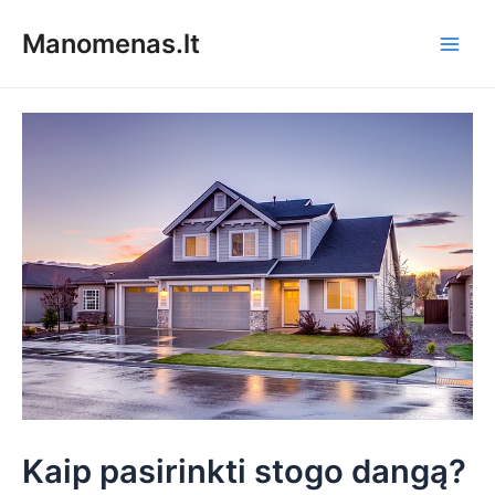
Pereiti
Manomenas.lt
prie
Main
turinio
Men
Kaip pasirinkti stogo dangą?