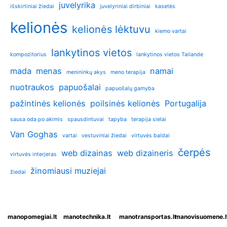
juvelyrika
išskirtiniai žiedai
juvelyriniai dirbiniai
kasetės
kelionės
kelionės lėktuvu
kiemo vartai
lankytinos vietos
kompozitorius
lankytinos vietos Tailande
mada
menas
namai
menininkų akys
meno terapija
nuotraukos
papuošalai
papuošalų gamyba
pažintinės kelionės
poilsinės kelionės
Portugalija
sausa oda po akimis
spausdintuvai
tapyba
terapija sielai
Van Goghas
vartai
vestuviniai žiedai
virtuvės baldai
čerpės
web dizainas
web dizaineris
virtuvės interjeras
žinomiausi muziejai
žiedai
manopomegiai.lt
manotechnika.lt
manotransportas.lt
manovisuomene.l