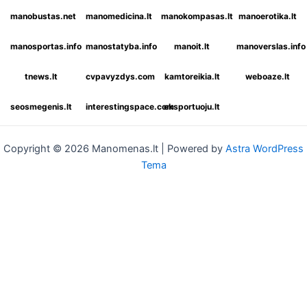
manobustas.net
manomedicina.lt
manokompasas.lt
manoerotika.lt
manosportas.info
manostatyba.info
manoit.lt
manoverslas.info
tnews.lt
cvpavyzdys.com
kamtoreikia.lt
weboaze.lt
seosmegenis.lt
interestingspace.com
eksportuoju.lt
Copyright © 2026 Manomenas.lt | Powered by
Astra WordPress
Tema