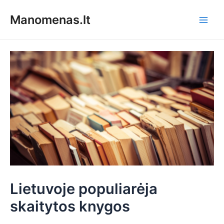
Pereiti
Manomenas.lt
prie
Main
turinio
Men
Lietuvoje populiarėja
skaitytos knygos