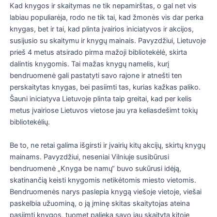
Kad knygos ir skaitymas ne tik nepamirštas, o gal net vis
labiau populiarėja, rodo ne tik tai, kad žmonės vis dar perka
knygas, bet ir tai, kad plinta įvairios iniciatyvos ir akcijos,
susijusio su skaitymu ir knygų mainais. Pavyzdžiui, Lietuvoje
prieš 4 metus atsirado pirma mažoji bibliotekėlė, skirta
dalintis knygomis. Tai mažas knygų namelis, kurį
bendruomenė gali pastatyti savo rajone ir atnešti ten
perskaitytas knygas, bei pasiimti tas, kurias kažkas paliko.
Šauni iniciatyva Lietuvoje plinta taip greitai, kad per kelis
metus įvairiose Lietuvos vietose jau yra keliasdešimt tokių
bibliotekėlių.
Be to, ne retai galima išgirsti ir įvairių kitų akcijų, skirtų knygų
mainams. Pavyzdžiui, neseniai Vilniuje susibūrusi
bendruomenė „Knyga be namų“ buvo sukūrusi idėją,
skatinančią keisti knygomis netikėtomis miesto vietomis.
Bendruomenės narys paslepia knygą viešoje vietoje, viešai
paskelbia užuominą, o ją įminę skitas skaitytojas ateina
pasiimti knygos, tuomet palieką savo jau skaitytą kitoje