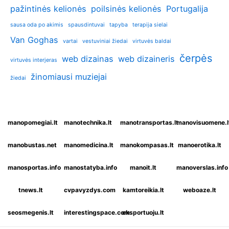
pažintinės kelionės
poilsinės kelionės
Portugalija
sausa oda po akimis
spausdintuvai
tapyba
terapija sielai
Van Goghas
vartai
vestuviniai žiedai
virtuvės baldai
čerpės
web dizainas
web dizaineris
virtuvės interjeras
žinomiausi muziejai
žiedai
manopomegiai.lt
manotechnika.lt
manotransportas.lt
manovisuomene.l
manobustas.net
manomedicina.lt
manokompasas.lt
manoerotika.lt
manosportas.info
manostatyba.info
manoit.lt
manoverslas.info
tnews.lt
cvpavyzdys.com
kamtoreikia.lt
weboaze.lt
seosmegenis.lt
interestingspace.com
eksportuoju.lt