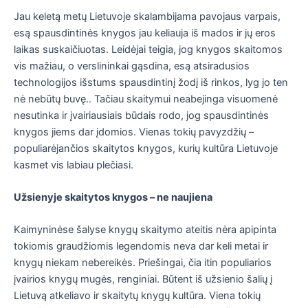
Jau keletą metų Lietuvoje skalambijama pavojaus varpais,
esą spausdintinės knygos jau keliauja iš mados ir jų eros
laikas suskaičiuotas. Leidėjai teigia, jog knygos skaitomos
vis mažiau, o verslininkai gąsdina, esą atsiradusios
technologijos išstums spausdintinį žodį iš rinkos, lyg jo ten
nė nebūtų buvę.. Tačiau skaitymui neabejinga visuomenė
nesutinka ir įvairiausiais būdais rodo, jog spausdintinės
knygos jiems dar įdomios. Vienas tokių pavyzdžių –
populiarėjančios skaitytos knygos, kurių kultūra Lietuvoje
kasmet vis labiau plečiasi.
Užsienyje skaitytos knygos – ne naujiena
Kaimyninėse šalyse knygų skaitymo ateitis nėra apipinta
tokiomis graudžiomis legendomis neva dar keli metai ir
knygų niekam nebereikės. Priešingai, čia itin populiarios
įvairios knygų mugės, renginiai. Būtent iš užsienio šalių į
Lietuvą atkeliavo ir skaitytų knygų kultūra. Viena tokių