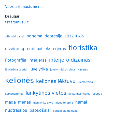
Vaizduojamasis menas
Draugai
tiktarpmusu.lt
dizainas
bohema
depresija
ažūriniai vartai
floristika
dizaino sprendimai
eksterjeras
interjero dizainas
Fotografija
interjeras
juvelyrika
išskirtiniai žiedai
juvelyriniai dirbiniai
kasetės
kelionės
kelionės lėktuvu
kiemo vartai
lankytinos vietos
kompozitorius
lankytinos vietos Tailande
mada
menas
namai
menininkų akys
meno terapija
nuotraukos
papuošalai
papuošalų gamyba