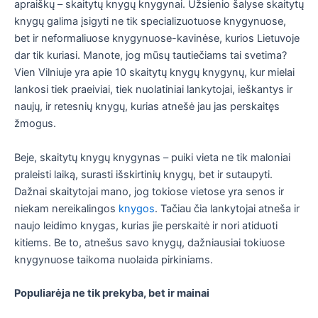
apraiškų – skaitytų knygų knygynai. Užsienio šalyse skaitytų
knygų galima įsigyti ne tik specializuotuose knygynuose,
bet ir neformaliuose knygynuose-kavinėse, kurios Lietuvoje
dar tik kuriasi. Manote, jog mūsų tautiečiams tai svetima?
Vien Vilniuje yra apie 10 skaitytų knygų knygynų, kur mielai
lankosi tiek praeiviai, tiek nuolatiniai lankytojai, ieškantys ir
naujų, ir retesnių knygų, kurias atnešė jau jas perskaitęs
žmogus.
Beje, skaitytų knygų knygynas – puiki vieta ne tik maloniai
praleisti laiką, surasti išskirtinių knygų, bet ir sutaupyti.
Dažnai skaitytojai mano, jog tokiose vietose yra senos ir
niekam nereikalingos
knygos
. Tačiau čia lankytojai atneša ir
naujo leidimo knygas, kurias jie perskaitė ir nori atiduoti
kitiems. Be to, atnešus savo knygų, dažniausiai tokiuose
knygynuose taikoma nuolaida pirkiniams.
Populiarėja ne tik prekyba, bet ir mainai