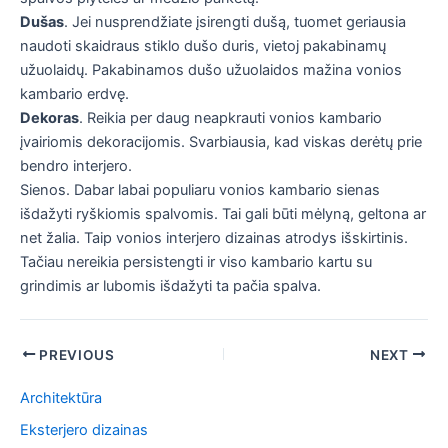
Dušas
. Jei nusprendžiate įsirengti dušą, tuomet geriausia
naudoti skaidraus stiklo dušo duris, vietoj pakabinamų
užuolaidų. Pakabinamos dušo užuolaidos mažina vonios
kambario erdvę.
Dekoras
. Reikia per daug neapkrauti vonios kambario
įvairiomis dekoracijomis. Svarbiausia, kad viskas derėtų prie
bendro interjero.
Sienos. Dabar labai populiaru vonios kambario sienas
išdažyti ryškiomis spalvomis. Tai gali būti mėlyną, geltona ar
net žalia. Taip vonios interjero dizainas atrodys išskirtinis.
Tačiau nereikia persistengti ir viso kambario kartu su
grindimis ar lubomis išdažyti ta pačia spalva.
Post
PREVIOUS
NEXT
navigation
Architektūra
Eksterjero dizainas