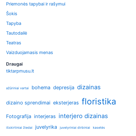
Priemonės tapybai ir rašymui
Šokis
Tapyba
Tautodailė
Teatras
Vaizduojamasis menas
Draugai
tiktarpmusu.lt
dizainas
bohema
depresija
ažūriniai vartai
floristika
dizaino sprendimai
eksterjeras
interjero dizainas
Fotografija
interjeras
juvelyrika
išskirtiniai žiedai
juvelyriniai dirbiniai
kasetės