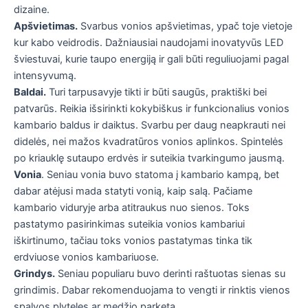
dizaine.
Apšvietimas.
Svarbus vonios apšvietimas, ypač toje vietoje
kur kabo veidrodis. Dažniausiai naudojami inovatyvūs LED
šviestuvai, kurie taupo energiją ir gali būti reguliuojami pagal
intensyvumą.
Baldai.
Turi tarpusavyje tikti ir būti saugūs, praktiški bei
patvarūs. Reikia išsirinkti kokybiškus ir funkcionalius vonios
kambario baldus ir daiktus. Svarbu per daug neapkrauti nei
didelės, nei mažos kvadratūros vonios aplinkos. Spintelės
po kriauklę sutaupo erdvės ir suteikia tvarkingumo jausmą.
Vonia
. Seniau vonia buvo statoma į kambario kampą, bet
dabar atėjusi mada statyti vonią, kaip salą. Pačiame
kambario viduryje arba atitraukus nuo sienos. Toks
pastatymo pasirinkimas suteikia vonios kambariui
iškirtinumo, tačiau toks vonios pastatymas tinka tik
erdviuose vonios kambariuose.
Grindys.
Seniau populiaru buvo derinti raštuotas sienas su
grindimis. Dabar rekomenduojama to vengti ir rinktis vienos
spalvos plyteles ar medžio parketą.