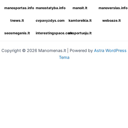
manosportas.info
manostatyba.info
manoit.lt
manoverslas.info
tnews.lt
cvpavyzdys.com
kamtoreikia.lt
weboaze.lt
seosmegenis.lt
interestingspace.com
eksportuoju.lt
Copyright © 2026 Manomenas.lt | Powered by
Astra WordPress
Tema