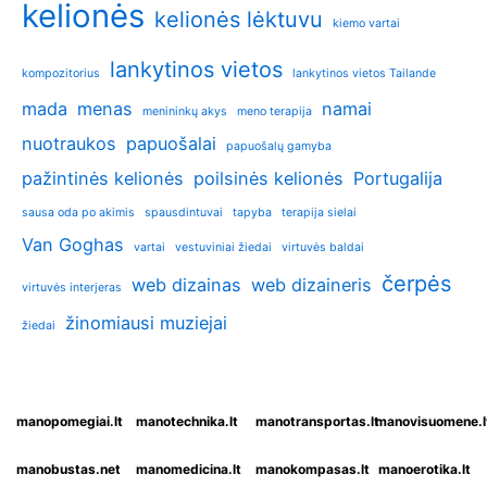
kelionės
kelionės lėktuvu
kiemo vartai
lankytinos vietos
kompozitorius
lankytinos vietos Tailande
mada
menas
namai
menininkų akys
meno terapija
nuotraukos
papuošalai
papuošalų gamyba
pažintinės kelionės
poilsinės kelionės
Portugalija
sausa oda po akimis
spausdintuvai
tapyba
terapija sielai
Van Goghas
vartai
vestuviniai žiedai
virtuvės baldai
čerpės
web dizainas
web dizaineris
virtuvės interjeras
žinomiausi muziejai
žiedai
manopomegiai.lt
manotechnika.lt
manotransportas.lt
manovisuomene.l
manobustas.net
manomedicina.lt
manokompasas.lt
manoerotika.lt