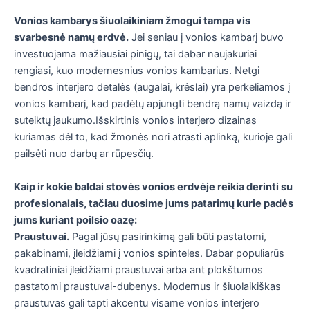
Vonios kambarys šiuolaikiniam žmogui tampa vis
svarbesnė namų erdvė.
Jei seniau į vonios kambarį buvo
investuojama mažiausiai pinigų, tai dabar naujakuriai
rengiasi, kuo modernesnius vonios kambarius. Netgi
bendros interjero detalės (augalai, krėslai) yra perkeliamos į
vonios kambarį, kad padėtų apjungti bendrą namų vaizdą ir
suteiktų jaukumo.Išskirtinis vonios interjero dizainas
kuriamas dėl to, kad žmonės nori atrasti aplinką, kurioje gali
pailsėti nuo darbų ar rūpesčių.
Kaip ir kokie baldai stovės vonios erdvėje reikia derinti su
profesionalais, tačiau duosime jums patarimų kurie padės
jums kuriant poilsio oazę:
Praustuvai.
Pagal jūsų pasirinkimą gali būti pastatomi,
pakabinami, įleidžiami į vonios spinteles. Dabar populiarūs
kvadratiniai įleidžiami praustuvai arba ant plokštumos
pastatomi praustuvai-dubenys. Modernus ir šiuolaikiškas
praustuvas gali tapti akcentu visame vonios interjero