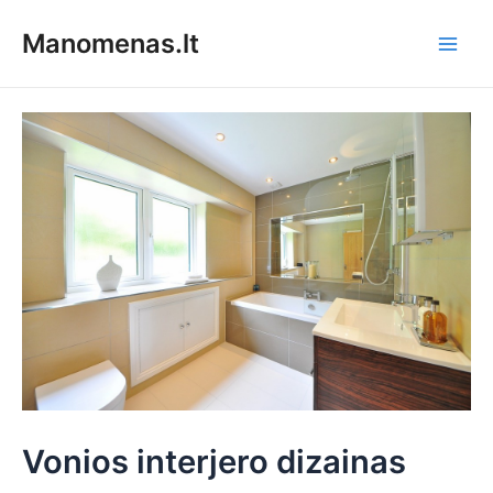
Pereiti
Manomenas.lt
prie
Main
turinio
Men
Vonios interjero dizainas