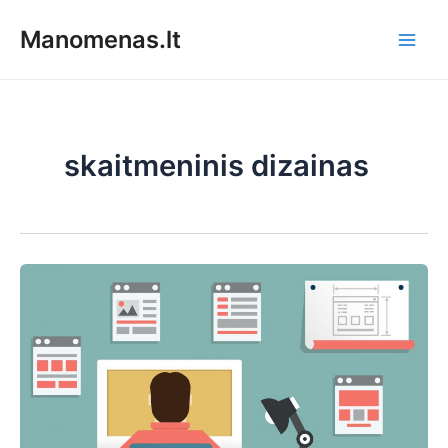
Pereiti
Manomenas.lt
prie
Main
turinio
Men
skaitmeninis dizainas