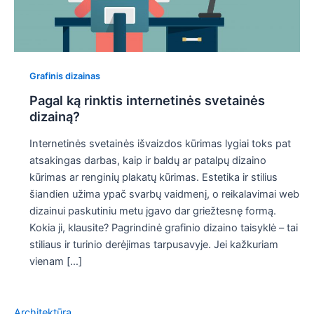
Grafinis dizainas
Pagal ką rinktis internetinės svetainės
dizainą?
Internetinės svetainės išvaizdos kūrimas lygiai toks pat
atsakingas darbas, kaip ir baldų ar patalpų dizaino
kūrimas ar renginių plakatų kūrimas. Estetika ir stilius
šiandien užima ypač svarbų vaidmenį, o reikalavimai web
dizainui paskutiniu metu įgavo dar griežtesnę formą.
Kokia ji, klausite? Pagrindinė grafinio dizaino taisyklė – tai
stiliaus ir turinio derėjimas tarpusavyje. Jei kažkuriam
vienam […]
Architektūra