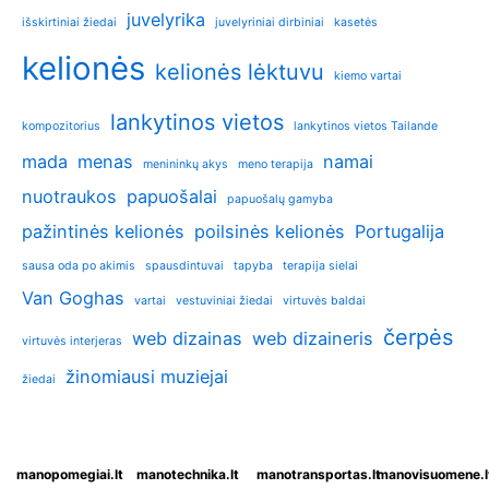
juvelyrika
išskirtiniai žiedai
juvelyriniai dirbiniai
kasetės
kelionės
kelionės lėktuvu
kiemo vartai
lankytinos vietos
kompozitorius
lankytinos vietos Tailande
mada
menas
namai
menininkų akys
meno terapija
nuotraukos
papuošalai
papuošalų gamyba
pažintinės kelionės
poilsinės kelionės
Portugalija
sausa oda po akimis
spausdintuvai
tapyba
terapija sielai
Van Goghas
vartai
vestuviniai žiedai
virtuvės baldai
čerpės
web dizainas
web dizaineris
virtuvės interjeras
žinomiausi muziejai
žiedai
manopomegiai.lt
manotechnika.lt
manotransportas.lt
manovisuomene.l