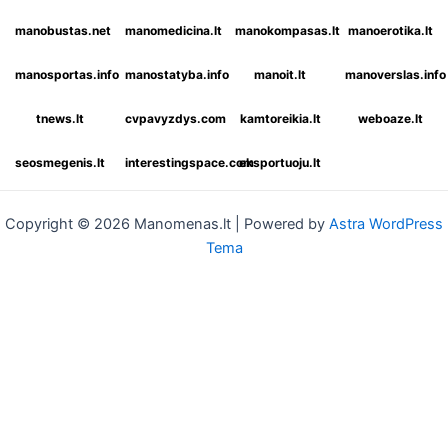
manobustas.net
manomedicina.lt
manokompasas.lt
manoerotika.lt
manosportas.info
manostatyba.info
manoit.lt
manoverslas.info
tnews.lt
cvpavyzdys.com
kamtoreikia.lt
weboaze.lt
seosmegenis.lt
interestingspace.com
eksportuoju.lt
Copyright © 2026 Manomenas.lt | Powered by
Astra WordPress
Tema