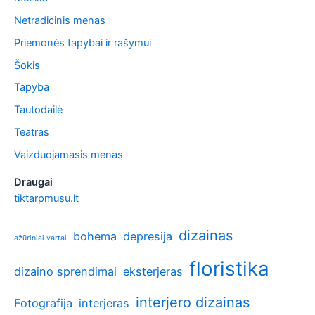
Netradicinis menas
Priemonės tapybai ir rašymui
Šokis
Tapyba
Tautodailė
Teatras
Vaizduojamasis menas
Draugai
tiktarpmusu.lt
dizainas
bohema
depresija
ažūriniai vartai
floristika
dizaino sprendimai
eksterjeras
interjero dizainas
Fotografija
interjeras