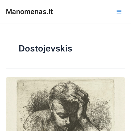
Pereiti
Manomenas.lt
prie
Main
turinio
Men
Dostojevskis