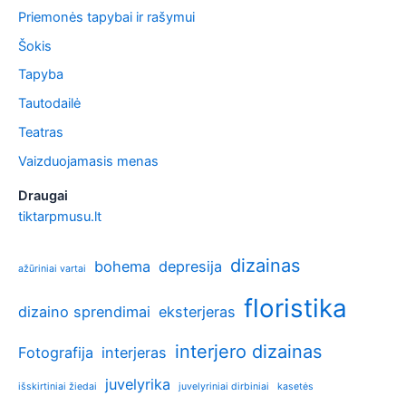
Priemonės tapybai ir rašymui
Šokis
Tapyba
Tautodailė
Teatras
Vaizduojamasis menas
Draugai
tiktarpmusu.lt
dizainas
bohema
depresija
ažūriniai vartai
floristika
dizaino sprendimai
eksterjeras
interjero dizainas
Fotografija
interjeras
juvelyrika
išskirtiniai žiedai
juvelyriniai dirbiniai
kasetės