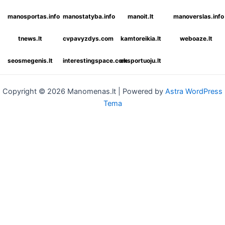
manosportas.info
manostatyba.info
manoit.lt
manoverslas.info
tnews.lt
cvpavyzdys.com
kamtoreikia.lt
weboaze.lt
seosmegenis.lt
interestingspace.com
eksportuoju.lt
Copyright © 2026 Manomenas.lt | Powered by
Astra WordPress
Tema