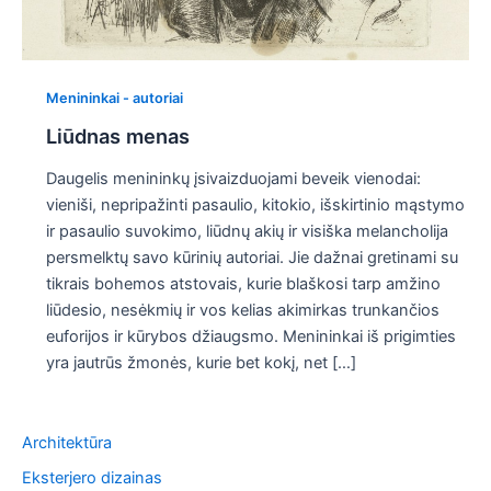
Menininkai - autoriai
Liūdnas menas
Daugelis menininkų įsivaizduojami beveik vienodai:
vieniši, nepripažinti pasaulio, kitokio, išskirtinio mąstymo
ir pasaulio suvokimo, liūdnų akių ir visiška melancholija
persmelktų savo kūrinių autoriai. Jie dažnai gretinami su
tikrais bohemos atstovais, kurie blaškosi tarp amžino
liūdesio, nesėkmių ir vos kelias akimirkas trunkančios
euforijos ir kūrybos džiaugsmo. Menininkai iš prigimties
yra jautrūs žmonės, kurie bet kokį, net […]
Architektūra
Eksterjero dizainas