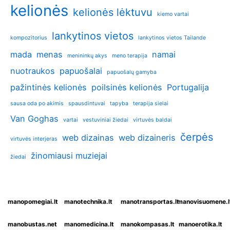
kelionės
kelionės lėktuvu
kiemo vartai
lankytinos vietos
kompozitorius
lankytinos vietos Tailande
mada
menas
namai
menininkų akys
meno terapija
nuotraukos
papuošalai
papuošalų gamyba
pažintinės kelionės
poilsinės kelionės
Portugalija
sausa oda po akimis
spausdintuvai
tapyba
terapija sielai
Van Goghas
vartai
vestuviniai žiedai
virtuvės baldai
čerpės
web dizainas
web dizaineris
virtuvės interjeras
žinomiausi muziejai
žiedai
manopomegiai.lt
manotechnika.lt
manotransportas.lt
manovisuomene.l
manobustas.net
manomedicina.lt
manokompasas.lt
manoerotika.lt