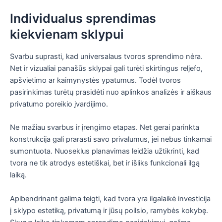
Individualus sprendimas
kiekvienam sklypui
Svarbu suprasti, kad universalaus tvoros sprendimo nėra.
Net ir vizualiai panašūs sklypai gali turėti skirtingus reljefo,
apšvietimo ar kaimynystės ypatumus. Todėl tvoros
pasirinkimas turėtų prasidėti nuo aplinkos analizės ir aiškaus
privatumo poreikio įvardijimo.
Ne mažiau svarbus ir įrengimo etapas. Net gerai parinkta
konstrukcija gali prarasti savo privalumus, jei nebus tinkamai
sumontuota. Nuoseklus planavimas leidžia užtikrinti, kad
tvora ne tik atrodys estetiškai, bet ir išliks funkcionali ilgą
laiką.
Apibendrinant galima teigti, kad tvora yra ilgalaikė investicija
į sklypo estetiką, privatumą ir jūsų poilsio, ramybės kokybę.