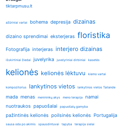
tiktarpmusu.lt
dizainas
bohema
depresija
ažūriniai vartai
floristika
dizaino sprendimai
eksterjeras
interjero dizainas
Fotografija
interjeras
juvelyrika
išskirtiniai žiedai
juvelyriniai dirbiniai
kasetės
kelionės
kelionės lėktuvu
kiemo vartai
lankytinos vietos
kompozitorius
lankytinos vietos Tailande
mada
menas
namai
menininkų akys
meno terapija
nuotraukos
papuošalai
papuošalų gamyba
pažintinės kelionės
poilsinės kelionės
Portugalija
sausa oda po akimis
spausdintuvai
tapyba
terapija sielai