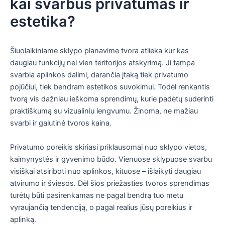
kai svarbus privatumas ir
estetika?
Šiuolaikiniame sklypo planavime tvora atlieka kur kas
daugiau funkcijų nei vien teritorijos atskyrimą. Ji tampa
svarbia aplinkos dalimi, darančia įtaką tiek privatumo
pojūčiui, tiek bendram estetikos suvokimui. Todėl renkantis
tvorą vis dažniau ieškoma sprendimų, kurie padėtų suderinti
praktiškumą su vizualiniu lengvumu. Žinoma, ne mažiau
svarbi ir galutinė tvoros kaina.
Privatumo poreikis skiriasi priklausomai nuo sklypo vietos,
kaimynystės ir gyvenimo būdo. Vienuose sklypuose svarbu
visiškai atsiriboti nuo aplinkos, kituose – išlaikyti daugiau
atvirumo ir šviesos. Dėl šios priežasties tvoros sprendimas
turėtų būti pasirenkamas ne pagal bendrą tuo metu
vyraujančią tendenciją, o pagal realius jūsų poreikius ir
aplinką.