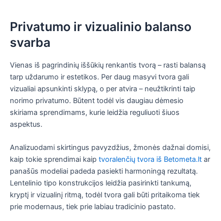
Privatumo ir vizualinio balanso
svarba
Vienas iš pagrindinių iššūkių renkantis tvorą – rasti balansą
tarp uždarumo ir estetikos. Per daug masyvi tvora gali
vizualiai apsunkinti sklypą, o per atvira – neužtikrinti taip
norimo privatumo. Būtent todėl vis daugiau dėmesio
skiriama sprendimams, kurie leidžia reguliuoti šiuos
aspektus.
Analizuodami skirtingus pavyzdžius, žmonės dažnai domisi,
kaip tokie sprendimai kaip
tvoralenčių tvora iš Betometa.lt
ar
panašūs modeliai padeda pasiekti harmoningą rezultatą.
Lentelinio tipo konstrukcijos leidžia pasirinkti tankumą,
kryptį ir vizualinį ritmą, todėl tvora gali būti pritaikoma tiek
prie modernaus, tiek prie labiau tradicinio pastato.