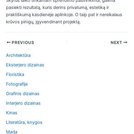
Skyrus laiko tinkamam sprendimo pasirinkimui, galima
pasiekti rezultatą, kuris derins privatumą, estetiką ir
praktiškumą kasdienėje aplinkoje. O taip pat ir nereikalaus
krūvos pinigų, įgyvendinant projektą.
Post
PREVIOUS
NEXT
navigation
Architektūra
Eksterjero dizainas
Floristika
Fotografija
Grafinis dizainas
Interjero dizainas
Kinas
Literatūra, knygos
Mada