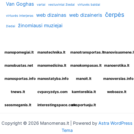
Van Goghas
vartai
vestuviniai žiedai
virtuvės baldai
čerpės
web dizainas
web dizaineris
virtuvės interjeras
žinomiausi muziejai
žiedai
manopomegiai.lt
manotechnika.lt
manotransportas.lt
manovisuomene.l
manobustas.net
manomedicina.lt
manokompasas.lt
manoerotika.lt
manosportas.info
manostatyba.info
manoit.lt
manoverslas.info
tnews.lt
cvpavyzdys.com
kamtoreikia.lt
weboaze.lt
seosmegenis.lt
interestingspace.com
eksportuoju.lt
Copyright © 2026 Manomenas.lt | Powered by
Astra WordPress
Tema