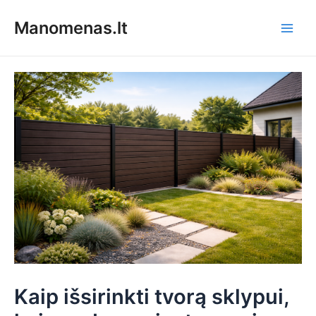
Pereiti
Manomenas.lt
prie
Main
turinio
Men
Kaip išsirinkti tvorą sklypui,