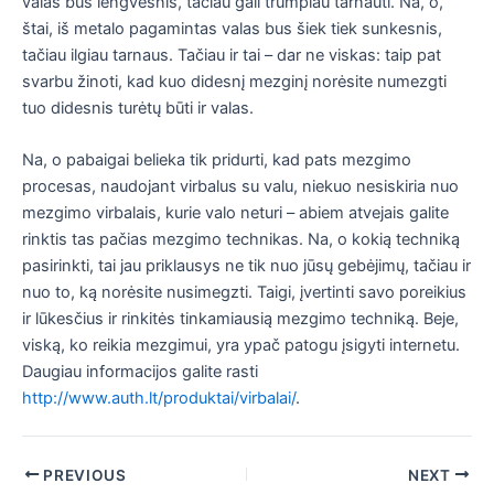
valas bus lengvesnis, tačiau gali trumpiau tarnauti. Na, o,
štai, iš metalo pagamintas valas bus šiek tiek sunkesnis,
tačiau ilgiau tarnaus. Tačiau ir tai – dar ne viskas: taip pat
svarbu žinoti, kad kuo didesnį mezginį norėsite numezgti
tuo didesnis turėtų būti ir valas.
Na, o pabaigai belieka tik pridurti, kad pats mezgimo
procesas, naudojant virbalus su valu, niekuo nesiskiria nuo
mezgimo virbalais, kurie valo neturi – abiem atvejais galite
rinktis tas pačias mezgimo technikas. Na, o kokią techniką
pasirinkti, tai jau priklausys ne tik nuo jūsų gebėjimų, tačiau ir
nuo to, ką norėsite nusimegzti. Taigi, įvertinti savo poreikius
ir lūkesčius ir rinkitės tinkamiausią mezgimo techniką. Beje,
viską, ko reikia mezgimui, yra ypač patogu įsigyti internetu.
Daugiau informacijos galite rasti
http://www.auth.lt/produktai/virbalai/
.
Post
PREVIOUS
NEXT