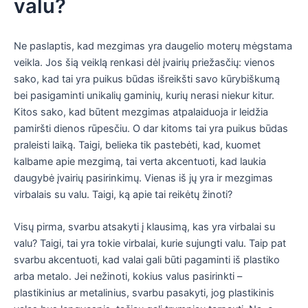
valu?
Ne paslaptis, kad mezgimas yra daugelio moterų mėgstama
veikla. Jos šią veiklą renkasi dėl įvairių priežasčių: vienos
sako, kad tai yra puikus būdas išreikšti savo kūrybiškumą
bei pasigaminti unikalių gaminių, kurių nerasi niekur kitur.
Kitos sako, kad būtent mezgimas atpalaiduoja ir leidžia
pamiršti dienos rūpesčiu. O dar kitoms tai yra puikus būdas
praleisti laiką. Taigi, belieka tik pastebėti, kad, kuomet
kalbame apie mezgimą, tai verta akcentuoti, kad laukia
daugybė įvairių pasirinkimų. Vienas iš jų yra ir mezgimas
virbalais su valu. Taigi, ką apie tai reikėtų žinoti?
Visų pirma, svarbu atsakyti į klausimą, kas yra virbalai su
valu? Taigi, tai yra tokie virbalai, kurie sujungti valu. Taip pat
svarbu akcentuoti, kad valai gali būti pagaminti iš plastiko
arba metalo. Jei nežinoti, kokius valus pasirinkti –
plastikinius ar metalinius, svarbu pasakyti, jog plastikinis