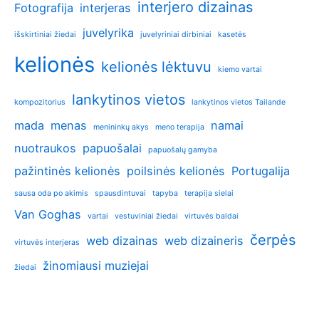
interjero dizainas
Fotografija
interjeras
juvelyrika
išskirtiniai žiedai
juvelyriniai dirbiniai
kasetės
kelionės
kelionės lėktuvu
kiemo vartai
lankytinos vietos
kompozitorius
lankytinos vietos Tailande
mada
menas
namai
menininkų akys
meno terapija
nuotraukos
papuošalai
papuošalų gamyba
pažintinės kelionės
poilsinės kelionės
Portugalija
sausa oda po akimis
spausdintuvai
tapyba
terapija sielai
Van Goghas
vartai
vestuviniai žiedai
virtuvės baldai
čerpės
web dizainas
web dizaineris
virtuvės interjeras
žinomiausi muziejai
žiedai