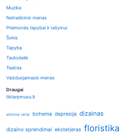
Muzika
Netradicinis menas
Priemonės tapybai ir rašymui
Šokis
Tapyba
Tautodailė
Teatras
Vaizduojamasis menas
Draugai
tiktarpmusu.lt
dizainas
bohema
depresija
ažūriniai vartai
floristika
dizaino sprendimai
eksterjeras