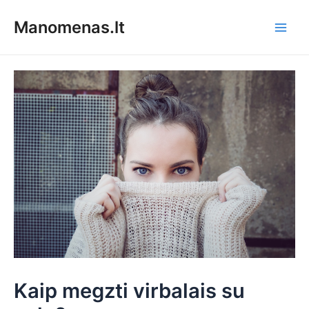
Pereiti
Manomenas.lt
prie
Main
turinio
Men
Kaip megzti virbalais su