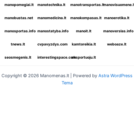
manopomegiai.lt
manotechnika.lt
manotransportas.lt
manovisuomene.l
manobustas.net
manomedicina.lt
manokompasas.lt
manoerotika.lt
manosportas.info
manostatyba.info
manoit.lt
manoverslas.info
tnews.lt
cvpavyzdys.com
kamtoreikia.lt
weboaze.lt
seosmegenis.lt
interestingspace.com
eksportuoju.lt
Copyright © 2026 Manomenas.lt | Powered by
Astra WordPress
Tema