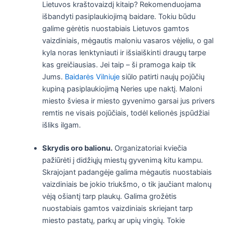
Lietuvos kraštovaizdį kitaip? Rekomenduojama
išbandyti pasiplaukiojimą baidare. Tokiu būdu
galime gėrėtis nuostabiais Lietuvos gamtos
vaizdiniais, mėgautis maloniu vasaros vėjeliu, o gal
kyla noras lenktyniauti ir išsiaiškinti draugų tarpe
kas greičiausias. Jei taip – ši pramoga kaip tik
Jums.
Baidarės Vilniuje
siūlo patirti naujų pojūčių
kupiną pasiplaukiojimą Neries upe naktį. Maloni
miesto šviesa ir miesto gyvenimo garsai jus privers
remtis ne visais pojūčiais, todėl kelionės įspūdžiai
išliks ilgam.
Skrydis oro balionu.
Organizatoriai kviečia
pažiūrėti į didžiųjų miestų gyvenimą kitu kampu.
Skrajojant padangėje galima mėgautis nuostabiais
vaizdiniais be jokio triukšmo, o tik jaučiant malonų
vėją ošiantį tarp plaukų. Galima grožėtis
nuostabiais gamtos vaizdiniais skriejant tarp
miesto pastatų, parkų ar upių vingių. Tokie