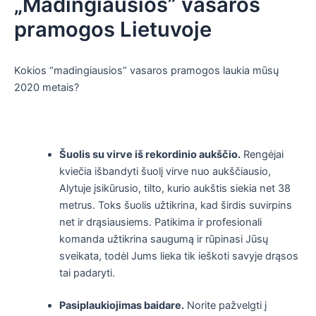
„Madingiausios” vasaros
pramogos Lietuvoje
Kokios “madingiausios” vasaros pramogos laukia mūsų
2020 metais?
Šuolis su virve iš rekordinio aukščio.
Rengėjai
kviečia išbandyti šuolį virve nuo aukščiausio,
Alytuje įsikūrusio, tilto, kurio aukštis siekia net 38
metrus. Toks šuolis užtikrina, kad širdis suvirpins
net ir drąsiausiems. Patikima ir profesionali
komanda užtikrina saugumą ir rūpinasi Jūsų
sveikata, todėl Jums lieka tik ieškoti savyje drąsos
tai padaryti.
Pasiplaukiojimas baidare.
Norite pažvelgti į