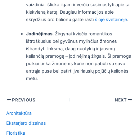
vaizdiniai išlieka ilgam ir verčia susimastyti apie tai
kiekvieną kartą. Daugiau informacijos apie
skrydžius oro balionu galite rasti
šioje svetainėje
.
Jodinėjimas.
Žirgynai kviečia romantikos
ištroškusius bei gyvūnus mylinčius žmones
išbandyti linksmą, daug nuotykių ir jausmų
keliančią pramogą – jodinėjimą žirgais. Ši pramoga
puikiai tinka žmonėms kurie nori pabūti su savo
antrąja puse bei patirti įvairiausių pojūčių kelionės
metu.
Post
PREVIOUS
NEXT
navigation
Architektūra
Eksterjero dizainas
Floristika