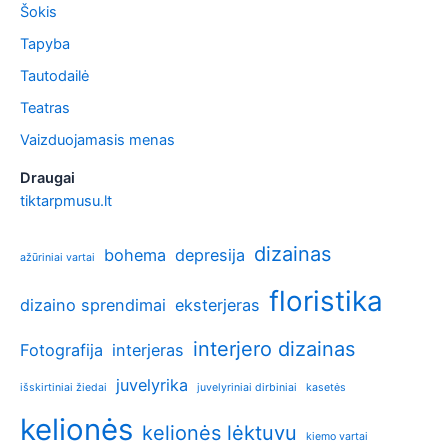
Šokis
Tapyba
Tautodailė
Teatras
Vaizduojamasis menas
Draugai
tiktarpmusu.lt
dizainas
bohema
depresija
ažūriniai vartai
floristika
dizaino sprendimai
eksterjeras
interjero dizainas
Fotografija
interjeras
juvelyrika
išskirtiniai žiedai
juvelyriniai dirbiniai
kasetės
kelionės
kelionės lėktuvu
kiemo vartai