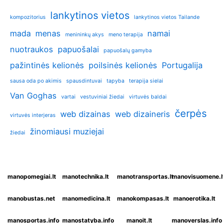
lankytinos vietos
kompozitorius
lankytinos vietos Tailande
mada
menas
namai
menininkų akys
meno terapija
nuotraukos
papuošalai
papuošalų gamyba
pažintinės kelionės
poilsinės kelionės
Portugalija
sausa oda po akimis
spausdintuvai
tapyba
terapija sielai
Van Goghas
vartai
vestuviniai žiedai
virtuvės baldai
čerpės
web dizainas
web dizaineris
virtuvės interjeras
žinomiausi muziejai
žiedai
manopomegiai.lt
manotechnika.lt
manotransportas.lt
manovisuomene.l
manobustas.net
manomedicina.lt
manokompasas.lt
manoerotika.lt
manosportas.info
manostatyba.info
manoit.lt
manoverslas.info