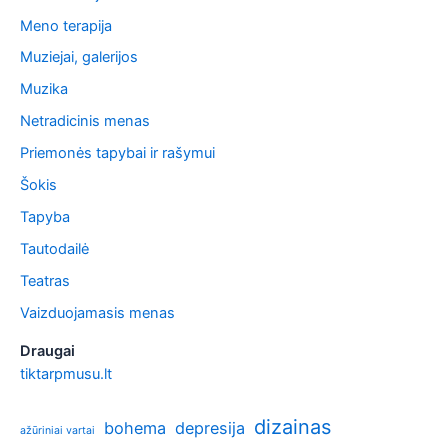
Meno terapija
Muziejai, galerijos
Muzika
Netradicinis menas
Priemonės tapybai ir rašymui
Šokis
Tapyba
Tautodailė
Teatras
Vaizduojamasis menas
Draugai
tiktarpmusu.lt
dizainas
bohema
depresija
ažūriniai vartai