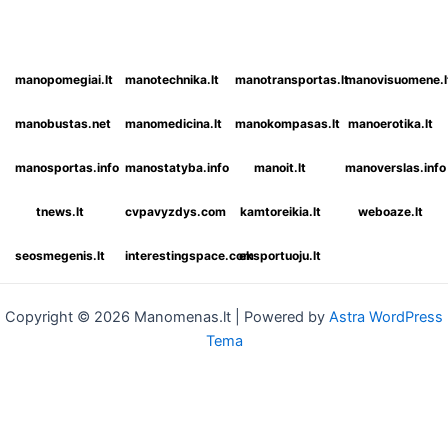
manopomegiai.lt
manotechnika.lt
manotransportas.lt
manovisuomene.l
manobustas.net
manomedicina.lt
manokompasas.lt
manoerotika.lt
manosportas.info
manostatyba.info
manoit.lt
manoverslas.info
tnews.lt
cvpavyzdys.com
kamtoreikia.lt
weboaze.lt
seosmegenis.lt
interestingspace.com
eksportuoju.lt
Copyright © 2026 Manomenas.lt | Powered by
Astra WordPress
Tema