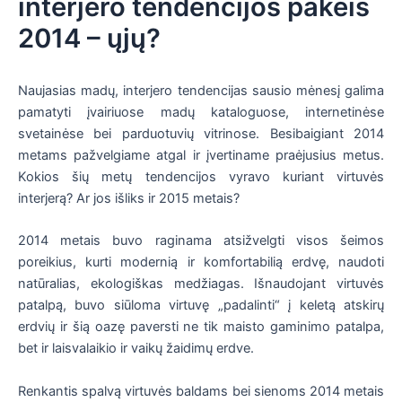
interjero tendencijos pakeis
2014 – ųjų?
Naujasias madų, interjero tendencijas sausio mėnesį galima
pamatyti įvairiuose madų kataloguose, internetinėse
svetainėse bei parduotuvių vitrinose. Besibaigiant 2014
metams pažvelgiame atgal ir įvertiname praėjusius metus.
Kokios šių metų tendencijos vyravo kuriant virtuvės
interjerą? Ar jos išliks ir 2015 metais?
2014 metais buvo raginama atsižvelgti visos šeimos
poreikius, kurti modernią ir komfortabilią erdvę, naudoti
natūralias, ekologiškas medžiagas. Išnaudojant virtuvės
patalpą, buvo siūloma virtuvę „padalinti“ į keletą atskirų
erdvių ir šią oazę paversti ne tik maisto gaminimo patalpa,
bet ir laisvalaikio ir vaikų žaidimų erdve.
Renkantis spalvą virtuvės baldams bei sienoms 2014 metais