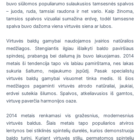
buvo siūlomos populiarumo sulaukusios tamsesnės spalvos
– juoda, ruda, tamsiai raudona ir net vario. Kaip žinoma,
tamsios spalvos vizualiai sumažina erdvę, todėl tamsesne
spalva buvo dažoma viena virtuvės siena ar lubos.
Virtuvės baldų gamybai naudojamos įvairios natūralios
medžiagos. Stengiantis ilgiau išlaikyti baldo paviršiaus
spindesį, prabangą bei dailumą jis buvo lakuojamas. 2014
metais ši tendencija tapo vis labiau pamirštama, nes lakas
sukuria šaltumo, nejaukumo įspūdį. Pasak specialistų
virtuvės baldų gamybai visuomet tinka medis. Iš šios
medžiagos pagaminti virtuvės atrodo natūraliai, jaukiai,
erdvei suteikia šilumos. Spalvos, atkeliavusios iš gamtos,
virtuvę paverčia harmonijos oaze.
2014 metais renkamasi vis gražesnius, modernesnius
virtuvės baldus. Šiais metais tapo populiarios atviros
lentynos bei stiklinės spintelių durelės, kurios demonstruoja
baldo turinį. Kuriant virtuvės stilių, permatomos spintelių