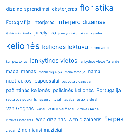
floristika
dizaino sprendimai
eksterjeras
interjero dizainas
Fotografija
interjeras
juvelyrika
išskirtiniai žiedai
juvelyriniai dirbiniai
kasetės
kelionės
kelionės lėktuvu
kiemo vartai
lankytinos vietos
kompozitorius
lankytinos vietos Tailande
mada
menas
namai
menininkų akys
meno terapija
nuotraukos
papuošalai
papuošalų gamyba
pažintinės kelionės
poilsinės kelionės
Portugalija
sausa oda po akimis
spausdintuvai
tapyba
terapija sielai
Van Goghas
vartai
vestuviniai žiedai
virtuvės baldai
čerpės
web dizainas
web dizaineris
virtuvės interjeras
žinomiausi muziejai
žiedai