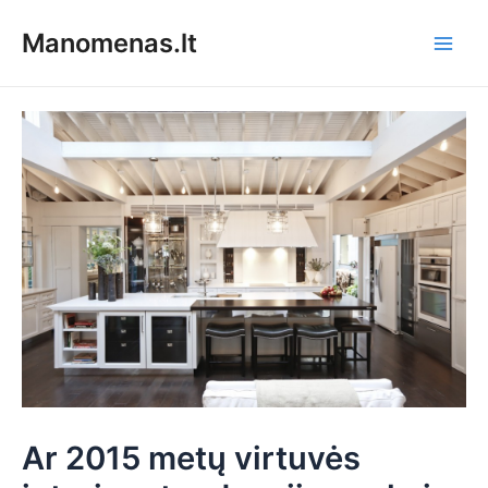
Pereiti
Manomenas.lt
prie
Main
turinio
Men
Ar 2015 metų virtuvės