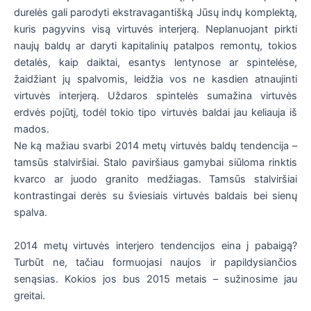
durelės gali parodyti ekstravagantišką Jūsų indų komplektą,
kuris pagyvins visą virtuvės interjerą. Neplanuojant pirkti
naujų baldų ar daryti kapitalinių patalpos remontų, tokios
detalės, kaip daiktai, esantys lentynose ar spintelėse,
žaidžiant jų spalvomis, leidžia vos ne kasdien atnaujinti
virtuvės interjerą. Uždaros spintelės sumažina virtuvės
erdvės pojūtį, todėl tokio tipo virtuvės baldai jau keliauja iš
mados.
Ne ką mažiau svarbi 2014 metų virtuvės baldų tendencija –
tamsūs stalviršiai. Stalo paviršiaus gamybai siūloma rinktis
kvarco ar juodo granito medžiagas. Tamsūs stalviršiai
kontrastingai derės su šviesiais virtuvės baldais bei sienų
spalva.
2014 metų virtuvės interjero tendencijos eina į pabaigą?
Turbūt ne, tačiau formuojasi naujos ir papildysiančios
senąsias. Kokios jos bus 2015 metais – sužinosime jau
greitai.