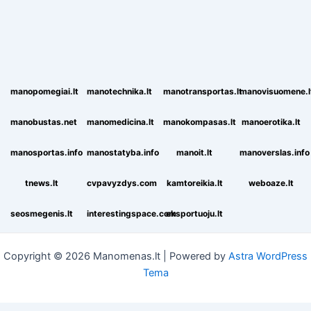
manopomegiai.lt
manotechnika.lt
manotransportas.lt
manovisuomene.l
manobustas.net
manomedicina.lt
manokompasas.lt
manoerotika.lt
manosportas.info
manostatyba.info
manoit.lt
manoverslas.info
tnews.lt
cvpavyzdys.com
kamtoreikia.lt
weboaze.lt
seosmegenis.lt
interestingspace.com
eksportuoju.lt
Copyright © 2026 Manomenas.lt | Powered by
Astra WordPress
Tema