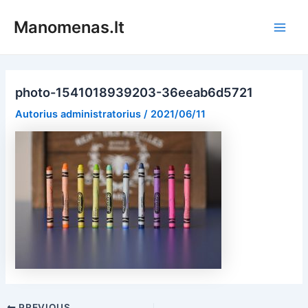
Pereiti
Manomenas.lt
prie
Main
turinio
Men
photo-1541018939203-36eeab6d5721
Autorius
administratorius
/
2021/06/11
Post
PREVIOUS