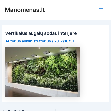
Pereiti
Manomenas.lt
prie
Main
turinio
Men
vertikalus augalų sodas interjere
Autorius
administratorius
/
2017/10/31
Post
PREVIOUS