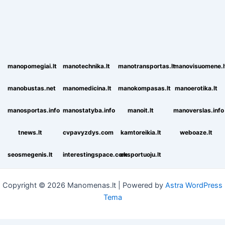
manopomegiai.lt
manotechnika.lt
manotransportas.lt
manovisuomene.l
manobustas.net
manomedicina.lt
manokompasas.lt
manoerotika.lt
manosportas.info
manostatyba.info
manoit.lt
manoverslas.info
tnews.lt
cvpavyzdys.com
kamtoreikia.lt
weboaze.lt
seosmegenis.lt
interestingspace.com
eksportuoju.lt
Copyright © 2026 Manomenas.lt | Powered by
Astra WordPress
Tema