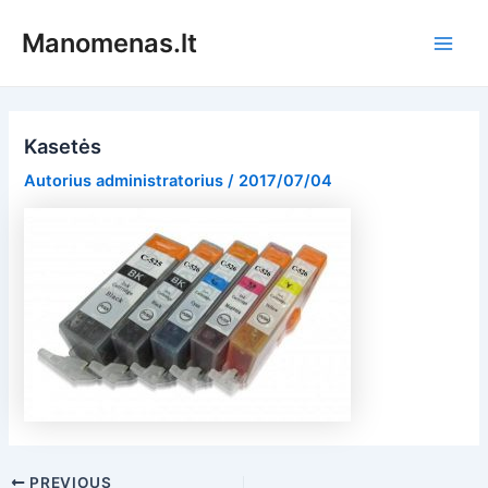
Pereiti
Manomenas.lt
prie
Main
turinio
Men
Kasetės
Autorius
administratorius
/
2017/07/04
Post
PREVIOUS