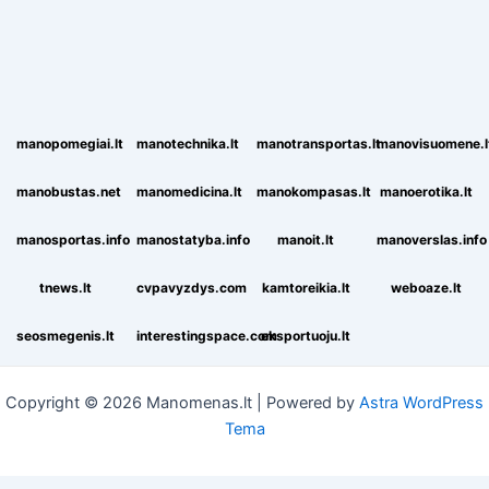
manopomegiai.lt
manotechnika.lt
manotransportas.lt
manovisuomene.l
manobustas.net
manomedicina.lt
manokompasas.lt
manoerotika.lt
manosportas.info
manostatyba.info
manoit.lt
manoverslas.info
tnews.lt
cvpavyzdys.com
kamtoreikia.lt
weboaze.lt
seosmegenis.lt
interestingspace.com
eksportuoju.lt
Copyright © 2026 Manomenas.lt | Powered by
Astra WordPress
Tema