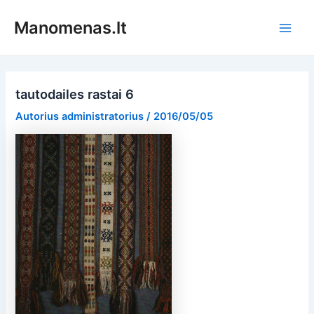
Pereiti
Manomenas.lt
prie
Main
turinio
Men
tautodailes rastai 6
Autorius
administratorius
/
2016/05/05