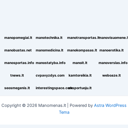
manopomegiai.lt
manotechnika.lt
manotransportas.lt
manovisuomene.l
manobustas.net
manomedicina.lt
manokompasas.lt
manoerotika.lt
manosportas.info
manostatyba.info
manoit.lt
manoverslas.info
tnews.lt
cvpavyzdys.com
kamtoreikia.lt
weboaze.lt
seosmegenis.lt
interestingspace.com
eksportuoju.lt
Copyright © 2026 Manomenas.lt | Powered by
Astra WordPress
Tema