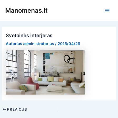
Pereiti
Manomenas.lt
prie
Main
turinio
Men
Svetainės interjeras
Autorius
administratorius
/
2015/04/28
Post
PREVIOUS
navigation