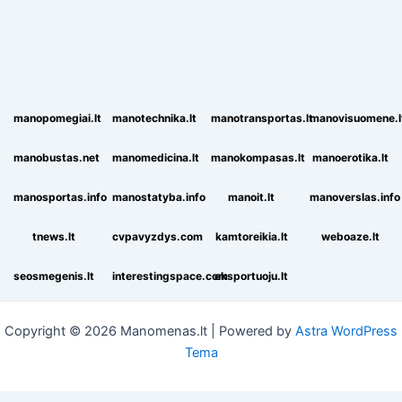
manopomegiai.lt
manotechnika.lt
manotransportas.lt
manovisuomene.l
manobustas.net
manomedicina.lt
manokompasas.lt
manoerotika.lt
manosportas.info
manostatyba.info
manoit.lt
manoverslas.info
tnews.lt
cvpavyzdys.com
kamtoreikia.lt
weboaze.lt
seosmegenis.lt
interestingspace.com
eksportuoju.lt
Copyright © 2026 Manomenas.lt | Powered by
Astra WordPress
Tema