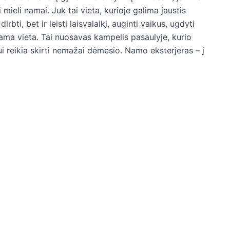
i mieli namai. Juk tai vieta, kurioje galima jaustis
irbti, bet ir leisti laisvalaikį, auginti vaikus, ugdyti
ama vieta. Tai nuosavas kampelis pasaulyje, kurio
erui reikia skirti nemažai dėmesio. Namo eksterjeras – į