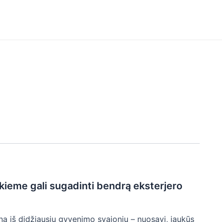
kieme gali sugadinti bendrą eksterjero
a iš didžiausių gyvenimo svajonių – nuosavi, jaukūs