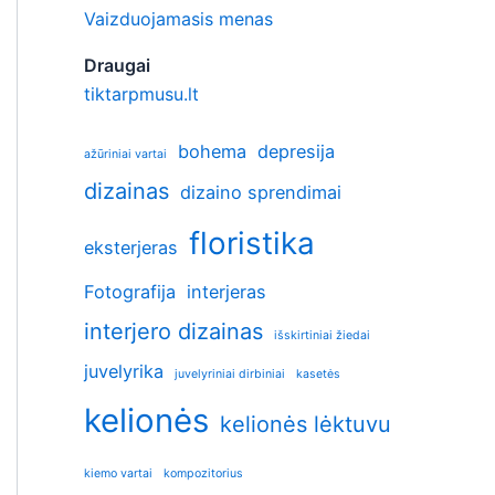
Vaizduojamasis menas
Draugai
tiktarpmusu.lt
bohema
depresija
ažūriniai vartai
dizainas
dizaino sprendimai
floristika
eksterjeras
Fotografija
interjeras
interjero dizainas
išskirtiniai žiedai
juvelyrika
juvelyriniai dirbiniai
kasetės
kelionės
kelionės lėktuvu
kiemo vartai
kompozitorius