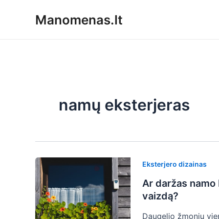
Pereiti
Manomenas.lt
prie
turinio
namų eksterjeras
Eksterjero dizainas
Ar daržas namo 
vaizdą?
Daugelio žmonių vien