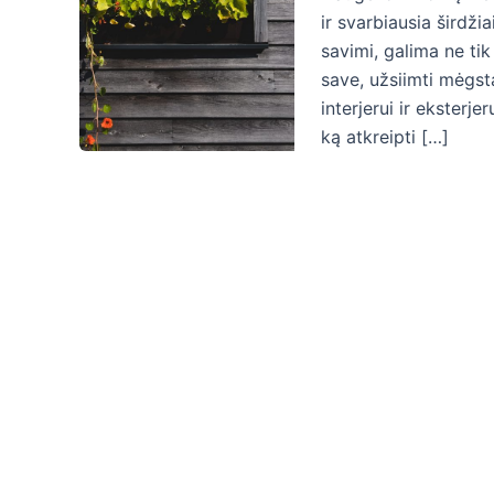
ir svarbiausia širdžia
savimi, galima ne tik d
save, užsiimti mėgst
interjerui ir eksterj
ką atkreipti […]