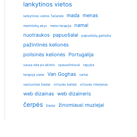
lankytinos vietos
mada
menas
lankytinos vietos Tailande
namai
menininkų akys
meno terapija
nuotraukos
papuošalai
papuošalų gamyba
pažintinės kelionės
poilsinės kelionės
Portugalija
sausa oda po akimis
spausdintuvai
tapyba
Van Goghas
terapija sielai
vartai
vestuviniai žiedai
virtuvės baldai
virtuvės interjeras
web dizainas
web dizaineris
čerpės
žinomiausi muziejai
žiedai