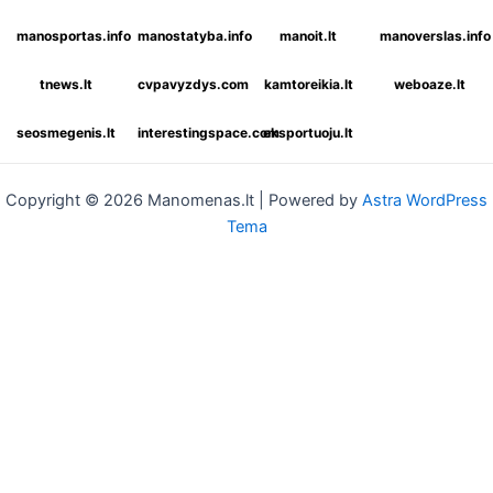
manosportas.info
manostatyba.info
manoit.lt
manoverslas.info
tnews.lt
cvpavyzdys.com
kamtoreikia.lt
weboaze.lt
seosmegenis.lt
interestingspace.com
eksportuoju.lt
Copyright © 2026 Manomenas.lt | Powered by
Astra WordPress
Tema