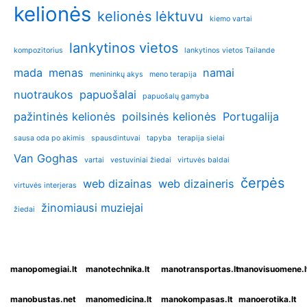
kelionės
kelionės lėktuvu
kiemo vartai
lankytinos vietos
kompozitorius
lankytinos vietos Tailande
mada
menas
namai
menininkų akys
meno terapija
nuotraukos
papuošalai
papuošalų gamyba
pažintinės kelionės
poilsinės kelionės
Portugalija
sausa oda po akimis
spausdintuvai
tapyba
terapija sielai
Van Goghas
vartai
vestuviniai žiedai
virtuvės baldai
čerpės
web dizainas
web dizaineris
virtuvės interjeras
žinomiausi muziejai
žiedai
manopomegiai.lt
manotechnika.lt
manotransportas.lt
manovisuomene.l
manobustas.net
manomedicina.lt
manokompasas.lt
manoerotika.lt