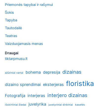
Priemonės tapybai ir rašymui
Šokis
Tapyba
Tautodailė
Teatras
Vaizduojamasis menas
Draugai
tiktarpmusu.lt
dizainas
bohema
depresija
ažūriniai vartai
floristika
dizaino sprendimai
eksterjeras
interjero dizainas
Fotografija
interjeras
juvelyrika
išskirtiniai žiedai
juvelyriniai dirbiniai
kasetės