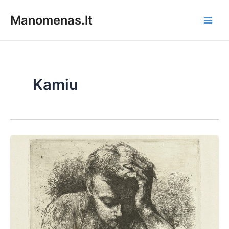
Pereiti
Manomenas.lt
prie
Main
turinio
Men
Kamiu