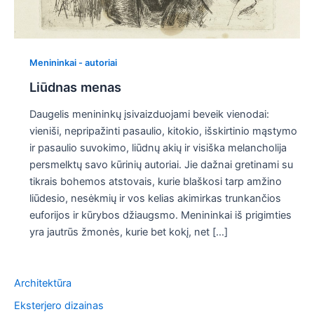
Menininkai - autoriai
Liūdnas menas
Daugelis menininkų įsivaizduojami beveik vienodai:
vieniši, nepripažinti pasaulio, kitokio, išskirtinio mąstymo
ir pasaulio suvokimo, liūdnų akių ir visiška melancholija
persmelktų savo kūrinių autoriai. Jie dažnai gretinami su
tikrais bohemos atstovais, kurie blaškosi tarp amžino
liūdesio, nesėkmių ir vos kelias akimirkas trunkančios
euforijos ir kūrybos džiaugsmo. Menininkai iš prigimties
yra jautrūs žmonės, kurie bet kokį, net […]
Architektūra
Eksterjero dizainas