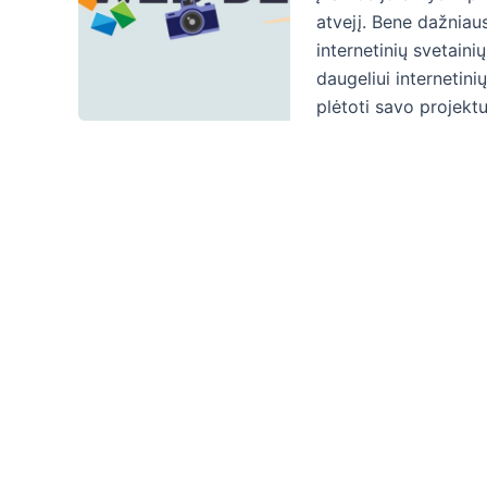
atvejį. Bene dažniau
internetinių svetaini
daugeliui internetini
plėtoti savo projekt