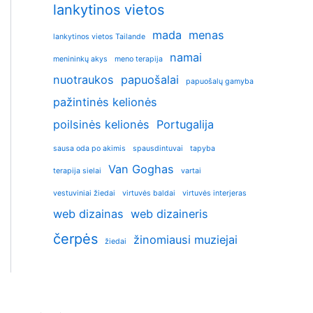
lankytinos vietos
mada
menas
lankytinos vietos Tailande
namai
menininkų akys
meno terapija
nuotraukos
papuošalai
papuošalų gamyba
pažintinės kelionės
poilsinės kelionės
Portugalija
sausa oda po akimis
spausdintuvai
tapyba
Van Goghas
terapija sielai
vartai
vestuviniai žiedai
virtuvės baldai
virtuvės interjeras
web dizainas
web dizaineris
čerpės
žinomiausi muziejai
žiedai