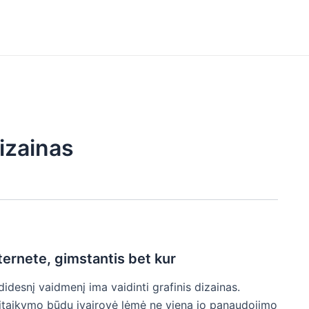
izainas
ernete, gimstantis bet kur
idesnį vaidmenį ima vaidinti grafinis dizainas.
 pritaikymo būdų įvairovė lėmė ne vieną jo panaudojimo