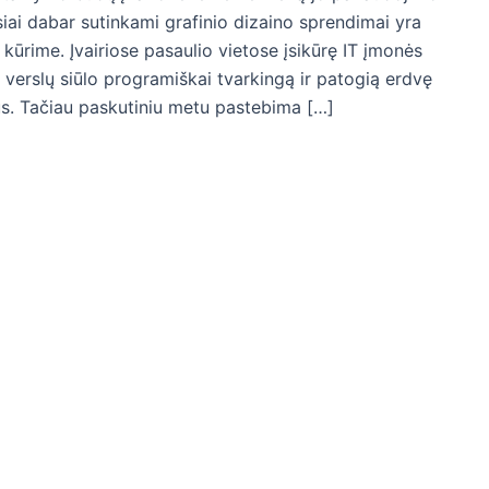
siai dabar sutinkami grafinio dizaino sprendimai yra
ų kūrime. Įvairiose pasaulio vietose įsikūrę IT įmonės
ų verslų siūlo programiškai tvarkingą ir patogią erdvę
us. Tačiau paskutiniu metu pastebima […]