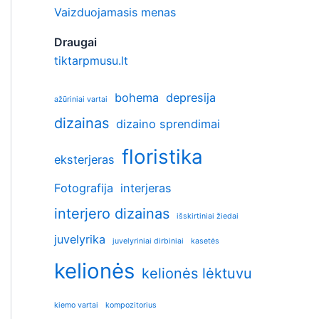
Vaizduojamasis menas
Draugai
tiktarpmusu.lt
bohema
depresija
ažūriniai vartai
dizainas
dizaino sprendimai
floristika
eksterjeras
Fotografija
interjeras
interjero dizainas
išskirtiniai žiedai
juvelyrika
juvelyriniai dirbiniai
kasetės
kelionės
kelionės lėktuvu
kiemo vartai
kompozitorius