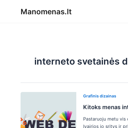
Pereiti
Manomenas.lt
prie
turinio
interneto svetainės d
Grafinis dizainas
Kitoks menas int
Pastaruoju metu vis d
Įvairios jo sritys ir