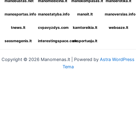
manobustas.net
manomedicina.lt
manokompasas.lt
manoerotika.lt
manosportas.info
manostatyba.info
manoit.lt
manoverslas.info
tnews.lt
cvpavyzdys.com
kamtoreikia.lt
weboaze.lt
seosmegenis.lt
interestingspace.com
eksportuoju.lt
Copyright © 2026 Manomenas.lt | Powered by
Astra WordPress
Tema