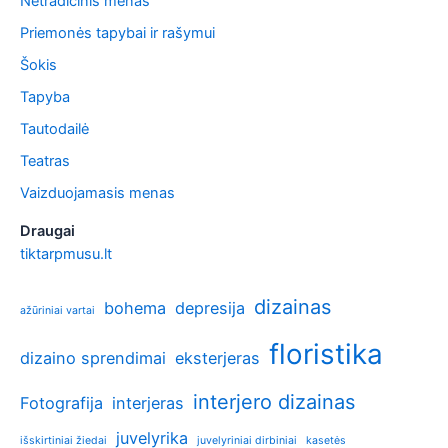
Netradicinis menas
Priemonės tapybai ir rašymui
Šokis
Tapyba
Tautodailė
Teatras
Vaizduojamasis menas
Draugai
tiktarpmusu.lt
dizainas
bohema
depresija
ažūriniai vartai
floristika
dizaino sprendimai
eksterjeras
interjero dizainas
Fotografija
interjeras
juvelyrika
išskirtiniai žiedai
juvelyriniai dirbiniai
kasetės