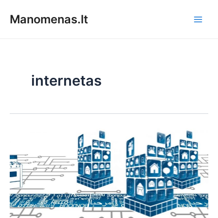
Pereiti
Manomenas.lt
prie
Main
turinio
Men
internetas