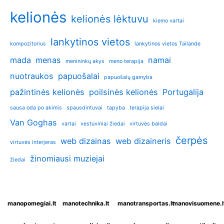
kelionės
kelionės lėktuvu
kiemo vartai
lankytinos vietos
kompozitorius
lankytinos vietos Tailande
mada
menas
namai
menininkų akys
meno terapija
nuotraukos
papuošalai
papuošalų gamyba
pažintinės kelionės
poilsinės kelionės
Portugalija
sausa oda po akimis
spausdintuvai
tapyba
terapija sielai
Van Goghas
vartai
vestuviniai žiedai
virtuvės baldai
čerpės
web dizainas
web dizaineris
virtuvės interjeras
žinomiausi muziejai
žiedai
manopomegiai.lt
manotechnika.lt
manotransportas.lt
manovisuomene.l