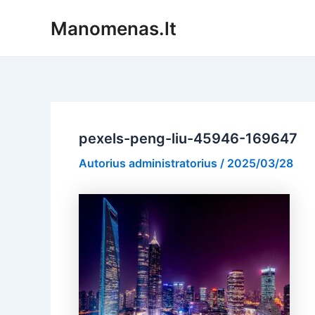
Pereiti
Manomenas.lt
prie
turinio
pexels-peng-liu-45946-169647
Autorius
administratorius
/
2025/03/28