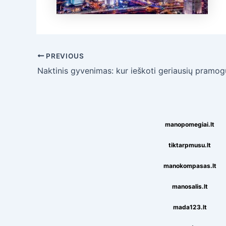
Post
PREVIOUS
navigation
Naktinis gyvenimas: kur ieškoti geriausių pramog
manopomegiai.lt
tiktarpmusu.lt
manokompasas.lt
manosalis.lt
mada123.lt