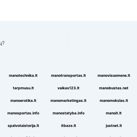
ų?
manotechnika.lt
manotransportas.lt
manovisuomene.lt
tarpmusu.lt
vaikas123.lt
manobustas.net
manoerotika.lt
manomarketingas.lt
manomokslas.lt
manosportas.info
manostatyba.info
manoit.lt
spalvotaistorija.lt
itbaze.lt
justnet.lt