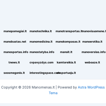
manopomegiai.lt
manotechnika.lt
manotransportas.lt
manovisuomene.l
manobustas.net
manomedicina.lt
manokompasas.lt
manoerotika.lt
manosportas.info
manostatyba.info
manoit.lt
manoverslas.info
tnews.lt
cvpavyzdys.com
kamtoreikia.lt
weboaze.lt
seosmegenis.lt
interestingspace.com
eksportuoju.lt
Copyright © 2026 Manomenas.lt | Powered by
Astra WordPress
Tema