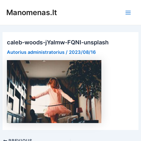
Pereiti
Manomenas.lt
prie
Main
turinio
Men
caleb-woods-jYaImw-FQNI-unsplash
Autorius
administratorius
/
2023/08/16
Post
PREVIOUS