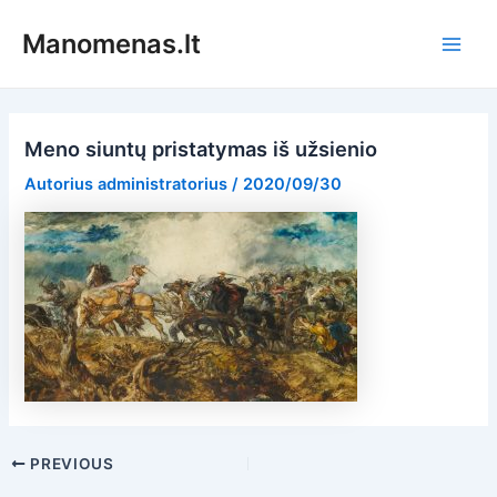
Pereiti
Manomenas.lt
prie
Main
turinio
Men
Meno siuntų pristatymas iš užsienio
Autorius
administratorius
/
2020/09/30
Post
PREVIOUS
navigation