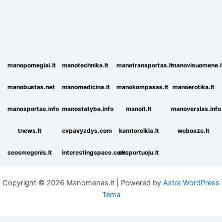
manopomegiai.lt
manotechnika.lt
manotransportas.lt
manovisuomene.l
manobustas.net
manomedicina.lt
manokompasas.lt
manoerotika.lt
manosportas.info
manostatyba.info
manoit.lt
manoverslas.info
tnews.lt
cvpavyzdys.com
kamtoreikia.lt
weboaze.lt
seosmegenis.lt
interestingspace.com
eksportuoju.lt
Copyright © 2026 Manomenas.lt | Powered by
Astra WordPress
Tema