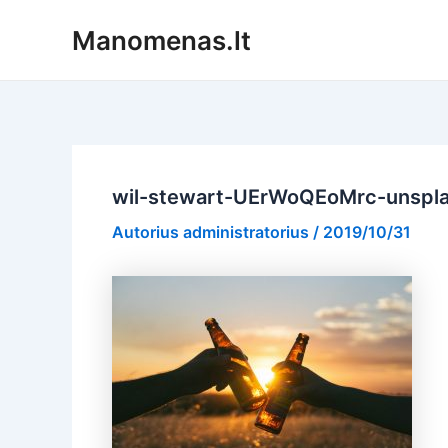
Pereiti
Manomenas.lt
prie
turinio
wil-stewart-UErWoQEoMrc-unspl
Autorius
administratorius
/
2019/10/31