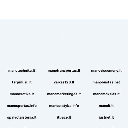
manotechnika.lt
manotransportas.lt
manovisuomene.lt
tarpmusu.lt
vaikas123.lt
manobustas.net
manoerotika.lt
manomarketingas.lt
manomokslas.lt
manosportas.info
manostatyba.info
manoit.lt
spalvotaistorija.lt
itbaze.lt
justnet.lt