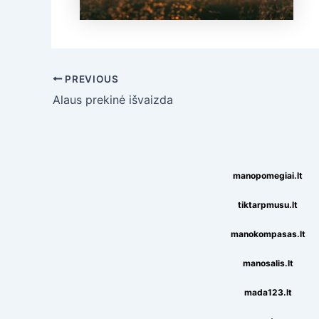
Post
PREVIOUS
navigation
Alaus prekinė išvaizda
manopomegiai.lt
tiktarpmusu.lt
manokompasas.lt
manosalis.lt
mada123.lt