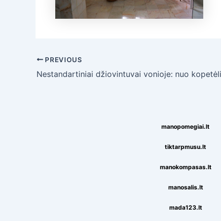
Post
PREVIOUS
navigation
manopomegiai.lt
tiktarpmusu.lt
manokompasas.lt
manosalis.lt
mada123.lt