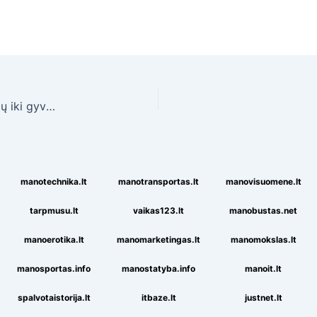
Nestandartiniai džiovintuvai vonioje: nuo kopetėlių iki gyvatėlių
manotechnika.lt
manotransportas.lt
manovisuomene.lt
tarpmusu.lt
vaikas123.lt
manobustas.net
manoerotika.lt
manomarketingas.lt
manomokslas.lt
manosportas.info
manostatyba.info
manoit.lt
spalvotaistorija.lt
itbaze.lt
justnet.lt