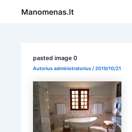
Pereiti
Manomenas.lt
prie
turinio
pasted image 0
Autorius
administratorius
/
2019/10/21