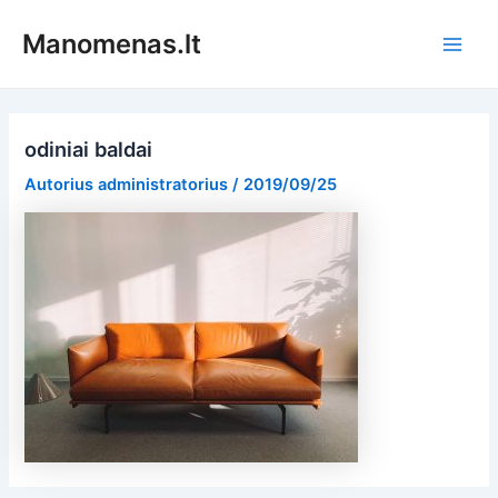
Pereiti
Manomenas.lt
prie
Main
turinio
Men
odiniai baldai
Autorius
administratorius
/
2019/09/25