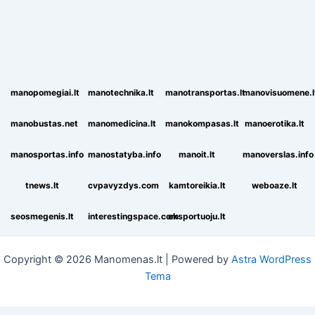
manopomegiai.lt
manotechnika.lt
manotransportas.lt
manovisuomene.l
manobustas.net
manomedicina.lt
manokompasas.lt
manoerotika.lt
manosportas.info
manostatyba.info
manoit.lt
manoverslas.info
tnews.lt
cvpavyzdys.com
kamtoreikia.lt
weboaze.lt
seosmegenis.lt
interestingspace.com
eksportuoju.lt
Copyright © 2026 Manomenas.lt | Powered by
Astra WordPress
Tema