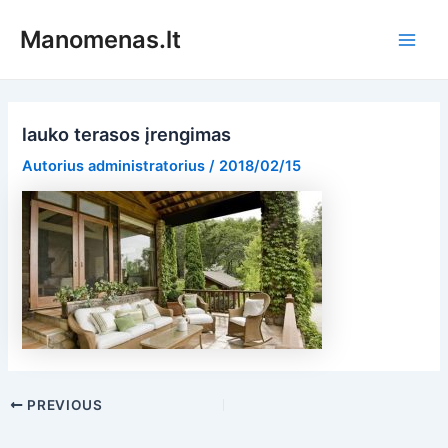
Pereiti
Manomenas.lt
prie
Main
turinio
Men
lauko terasos įrengimas
Autorius
administratorius
/
2018/02/15
Post
PREVIOUS
navigation