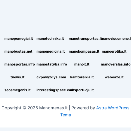
manopomegiai.lt
manotechnika.lt
manotransportas.lt
manovisuomene.l
manobustas.net
manomedicina.lt
manokompasas.lt
manoerotika.lt
manosportas.info
manostatyba.info
manoit.lt
manoverslas.info
tnews.lt
cvpavyzdys.com
kamtoreikia.lt
weboaze.lt
seosmegenis.lt
interestingspace.com
eksportuoju.lt
Copyright © 2026 Manomenas.lt | Powered by
Astra WordPress
Tema