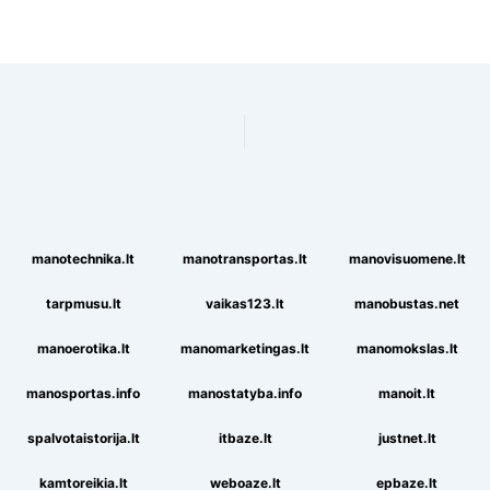
manotechnika.lt
manotransportas.lt
manovisuomene.lt
tarpmusu.lt
vaikas123.lt
manobustas.net
manoerotika.lt
manomarketingas.lt
manomokslas.lt
manosportas.info
manostatyba.info
manoit.lt
spalvotaistorija.lt
itbaze.lt
justnet.lt
kamtoreikia.lt
weboaze.lt
epbaze.lt