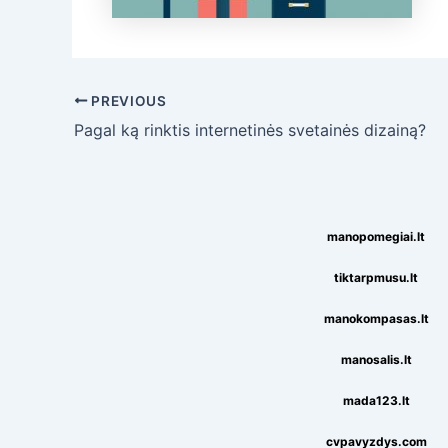
Post
PREVIOUS
navigation
Pagal ką rinktis internetinės svetainės dizainą?
manopomegiai.lt
tiktarpmusu.lt
manokompasas.lt
manosalis.lt
mada123.lt
cvpavyzdys.com