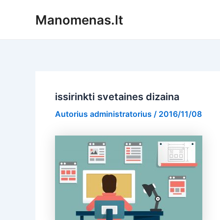
Pereiti
Manomenas.lt
prie
turinio
issirinkti svetaines dizaina
Autorius
administratorius
/
2016/11/08