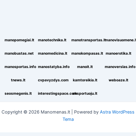
manopomegiai.lt
manotechnika.lt
manotransportas.lt
manovisuomene.l
manobustas.net
manomedicina.lt
manokompasas.lt
manoerotika.lt
manosportas.info
manostatyba.info
manoit.lt
manoverslas.info
tnews.lt
cvpavyzdys.com
kamtoreikia.lt
weboaze.lt
seosmegenis.lt
interestingspace.com
eksportuoju.lt
Copyright © 2026 Manomenas.lt | Powered by
Astra WordPress
Tema