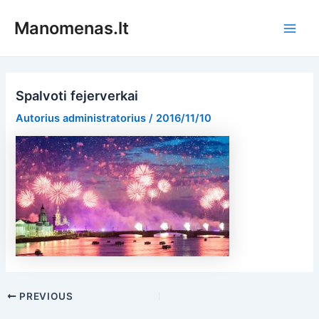
Pereiti
Manomenas.lt
prie
Main
turinio
Men
Spalvoti fejerverkai
Autorius
administratorius
/
2016/11/10
Post
PREVIOUS
navigation