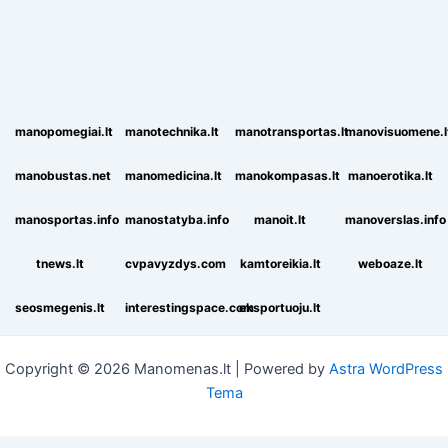
manopomegiai.lt
manotechnika.lt
manotransportas.lt
manovisuomene.l
manobustas.net
manomedicina.lt
manokompasas.lt
manoerotika.lt
manosportas.info
manostatyba.info
manoit.lt
manoverslas.info
tnews.lt
cvpavyzdys.com
kamtoreikia.lt
weboaze.lt
seosmegenis.lt
interestingspace.com
eksportuoju.lt
Copyright © 2026 Manomenas.lt | Powered by
Astra WordPress
Tema