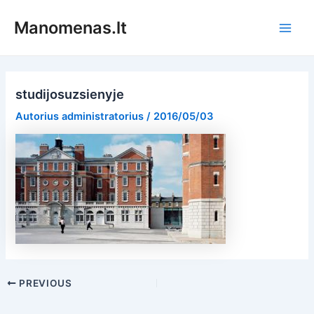
Pereiti
Manomenas.lt
prie
Main
turinio
Men
studijosuzsienyje
Autorius
administratorius
/
2016/05/03
Post
PREVIOUS
navigation