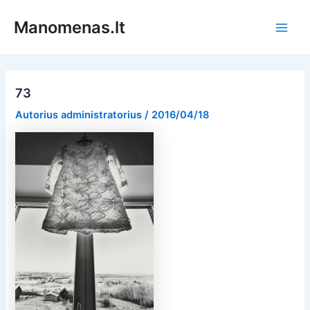
Pereiti
Manomenas.lt
prie
Main
turinio
Men
73
Autorius
administratorius
/
2016/04/18