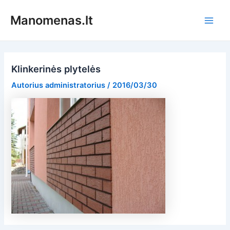
Pereiti
Manomenas.lt
prie
Main
turinio
Men
Klinkerinės plytelės
Autorius
administratorius
/
2016/03/30