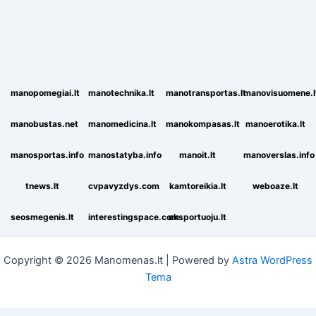
manopomegiai.lt
manotechnika.lt
manotransportas.lt
manovisuomene.l
manobustas.net
manomedicina.lt
manokompasas.lt
manoerotika.lt
manosportas.info
manostatyba.info
manoit.lt
manoverslas.info
tnews.lt
cvpavyzdys.com
kamtoreikia.lt
weboaze.lt
seosmegenis.lt
interestingspace.com
eksportuoju.lt
Copyright © 2026 Manomenas.lt | Powered by
Astra WordPress
Tema