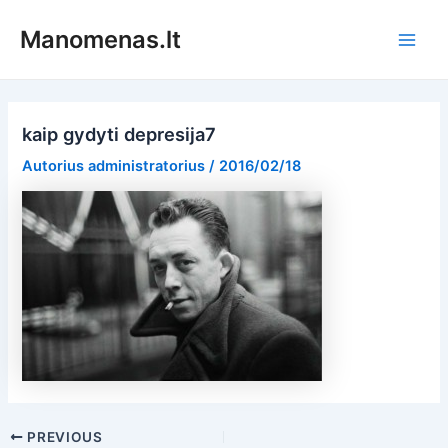
Pereiti
Manomenas.lt
prie
Main
turinio
Men
kaip gydyti depresija7
Autorius
administratorius
/
2016/02/18
Post
PREVIOUS