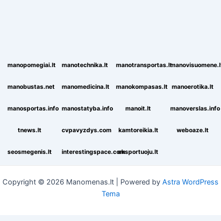
manopomegiai.lt
manotechnika.lt
manotransportas.lt
manovisuomene.l
manobustas.net
manomedicina.lt
manokompasas.lt
manoerotika.lt
manosportas.info
manostatyba.info
manoit.lt
manoverslas.info
tnews.lt
cvpavyzdys.com
kamtoreikia.lt
weboaze.lt
seosmegenis.lt
interestingspace.com
eksportuoju.lt
Copyright © 2026 Manomenas.lt | Powered by
Astra WordPress
Tema