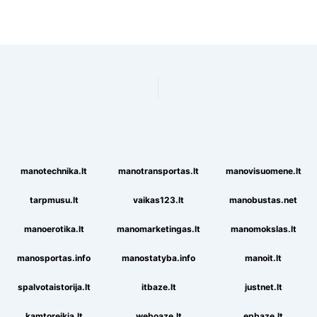
manotechnika.lt
manotransportas.lt
manovisuomene.lt
tarpmusu.lt
vaikas123.lt
manobustas.net
manoerotika.lt
manomarketingas.lt
manomokslas.lt
manosportas.info
manostatyba.info
manoit.lt
spalvotaistorija.lt
itbaze.lt
justnet.lt
kamtoreikia.lt
weboaze.lt
epbaze.lt