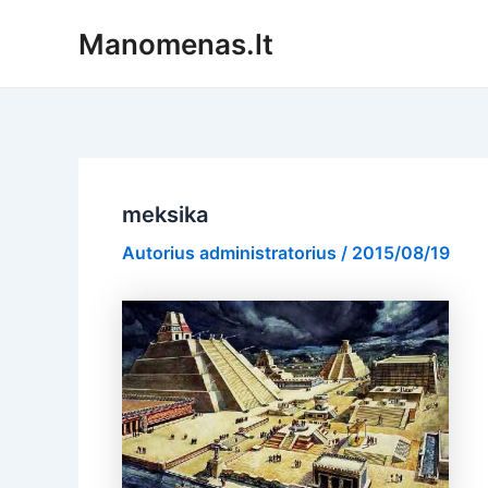
Pereiti
Manomenas.lt
prie
turinio
meksika
Autorius
administratorius
/
2015/08/19