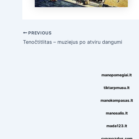
Post
PREVIOUS
navigation
Tenočtitlitas – muziejus po atviru dangumi
manopomegiai.lt
tiktarpmusu.lt
manokompasas.lt
manosalis.lt
mada123.lt
cvpavyzdys.com