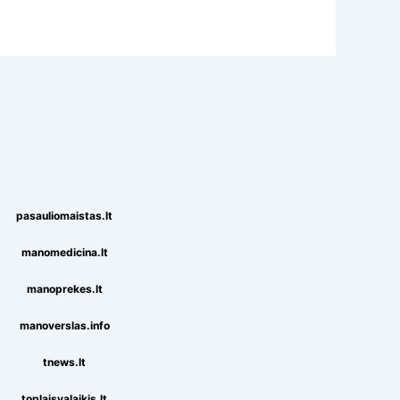
pasauliomaistas.lt
manomedicina.lt
manoprekes.lt
manoverslas.info
tnews.lt
toplaisvalaikis.lt