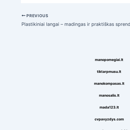
Post
PREVIOUS
navigation
Plastikiniai langai – madingas ir praktiškas spren
manopomegiai.lt
tiktarpmusu.lt
manokompasas.lt
manosalis.lt
mada123.lt
cvpavyzdys.com