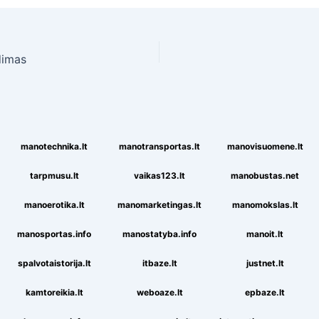
dimas
manotechnika.lt
manotransportas.lt
manovisuomene.lt
tarpmusu.lt
vaikas123.lt
manobustas.net
manoerotika.lt
manomarketingas.lt
manomokslas.lt
manosportas.info
manostatyba.info
manoit.lt
spalvotaistorija.lt
itbaze.lt
justnet.lt
kamtoreikia.lt
weboaze.lt
epbaze.lt