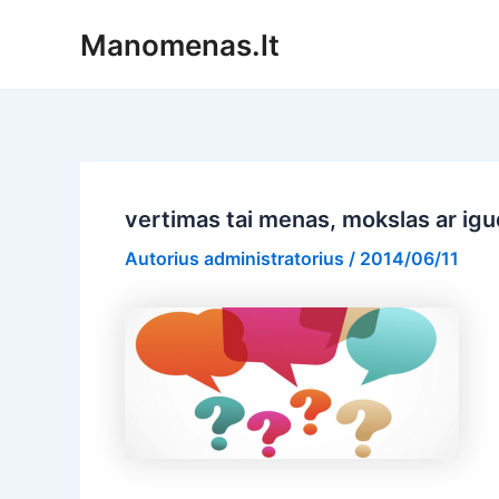
Pereiti
Manomenas.lt
prie
turinio
vertimas tai menas, mokslas ar igu
Autorius
administratorius
/
2014/06/11