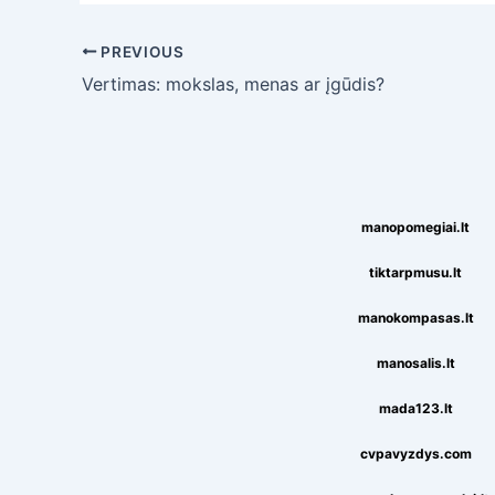
Post
PREVIOUS
navigation
Vertimas: mokslas, menas ar įgūdis?
manopomegiai.lt
tiktarpmusu.lt
manokompasas.lt
manosalis.lt
mada123.lt
cvpavyzdys.com