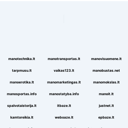
manotechnika.lt
manotransportas.lt
manovisuomene.lt
tarpmusu.lt
vaikas123.lt
manobustas.net
manoerotika.lt
manomarketingas.lt
manomokslas.lt
manosportas.info
manostatyba.info
manoit.lt
spalvotaistorija.lt
itbaze.lt
justnet.lt
kamtoreikia.lt
weboaze.lt
epbaze.lt